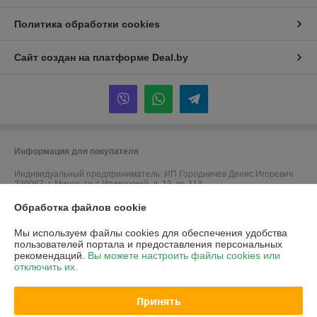
Политика обработки cookies
Сайт создан на платформе Deal.by
Информация для покупателя
Индивидуальный предприниматель:
ИП Городничев Денис Игоревич
220067, г. Минск, тр-т Игуменский, д. 13, кв. 113
Регистрационный номер ЕГР: 192707390
Обработка файлов cookie
УНП: 192707390
Мы используем файлы cookies для обеспечения удобства
пользователей портала и предоставления персональных
Регистрационный орган: Минский городской исполнительный комитет
рекомендаций.
Вы можете настроить файлы cookies или
отключить их.
Дата регистрации компании: 19.09.2016
Ссылка на свидетельство/лицензию
Принять