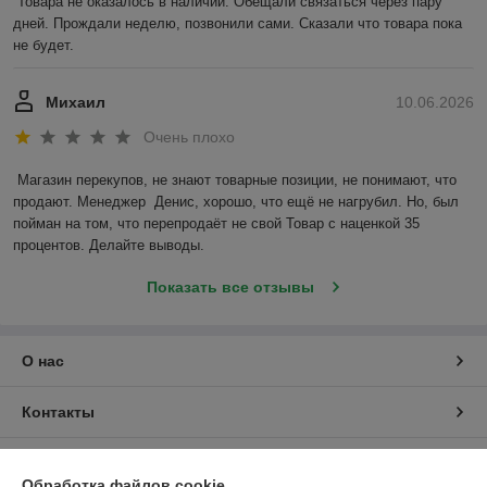
Товара не оказалось в наличии. Обещали связаться через пару 
дней. Прождали неделю, позвонили сами. Сказали что товара пока 
не будет.
Михаил
10.06.2026
Очень плохо
Магазин перекупов, не знают товарные позиции, не понимают, что 
продают. Менеджер  Денис, хорошо, что ещё не нагрубил. Но, был 
пойман на том, что перепродаёт не свой Товар с наценкой 35 
процентов. Делайте выводы.
Показать все отзывы
О нас
Контакты
Доставка и оплата
Обработка файлов cookie