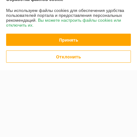
График работы
Мы используем файлы cookies для обеспечения удобства
пользователей портала и предоставления персональных
рекомендаций.
Вы можете настроить файлы cookies или
Полная версия сайта
отключить их.
Политика обработки cookies
Принять
Сайт создан на платформе Deal.by
Отклонить
Информация для покупателя
Индивидуальный предприниматель:
ИП Городничев Денис Игоревич
220067, г. Минск, тр-т Игуменский, д. 13, кв. 113
Регистрационный номер ЕГР: 192707390
УНП: 192707390
Регистрационный орган: Минский городской исполнительный комитет