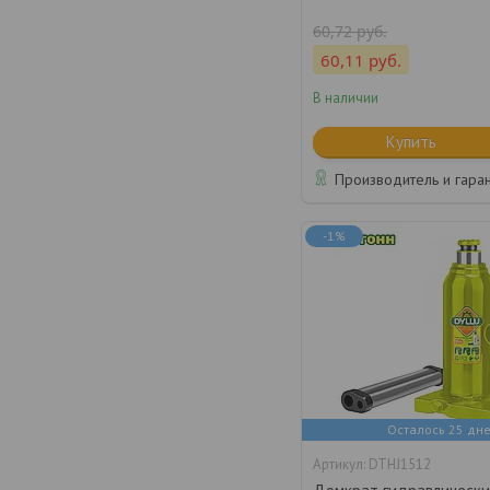
60,72
руб.
60,11
руб.
В наличии
Купить
Производитель и гара
-1%
Осталось 25 дн
DTHJ1512