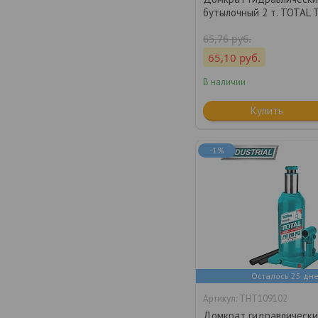
бутылочный 2 т. TOTAL
65,76
руб.
65,10
руб.
В наличии
Купить
-1%
Осталось 25 дн
THT109102
Домкрат гидравлическ