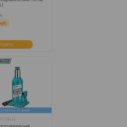
62
б.
руб.
Купить
Осталось 25 дней
HT109122
гидравлический