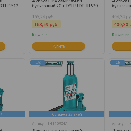
ий
Домкрат гидравлический
Домкрат 
 DTHJ1512
бутылочный 20 т. DYLLU DTHJ1520
бутылочн
165,24
руб.
404,34
ру
163,59
руб.
400,30
В наличии
В наличии
Купить
-1%
-1%
ей
Осталось 25 дней
THT109042
T
ий
Домкрат гидравлический
Домкрат 