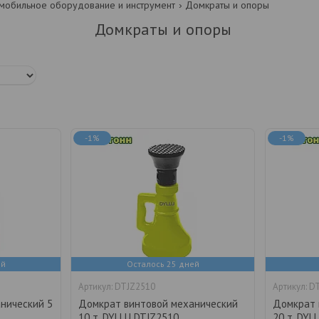
мобильное оборудование и инструмент
Домкраты и опоры
Домкраты и опоры
-1%
-1%
ей
Осталось 25 дней
DTJZ2510
D
нический 5
Домкрат винтовой механический
Домкрат 
10 т. DYLLU DTJZ2510
20 т. DYL