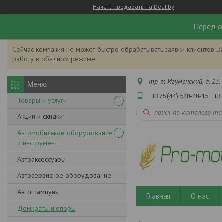
Начать продавать на Deal.by
Перед о
Сейчас компания не может быстро обрабатывать заявки клиентов. З
работу в обычном режиме.
тр-т Игуменский, д. 13, 
+375 (44) 548-48-15
+3
Товары и услуги
Акции и скидки!
Автомобильное оборудование
и инструмент
Автоаксессуары
Автосервисное оборудование
Автошампунь
Главная
О нас
Домкраты и опоры