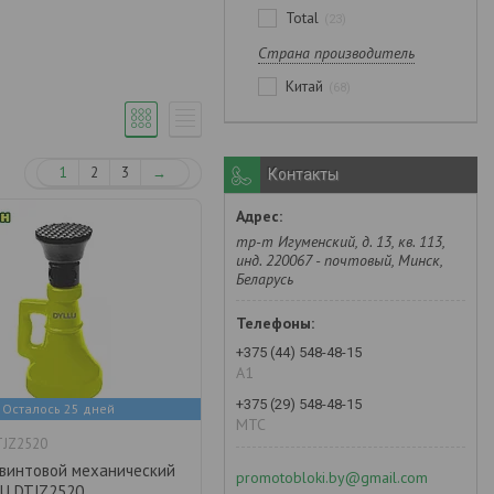
Total
23
Страна производитель
Китай
68
1
2
3
→
Контакты
тр-т Игуменский, д. 13, кв. 113,
инд. 220067 - почтовый, Минск,
Беларусь
+375 (44) 548-48-15
А1
+375 (29) 548-48-15
Осталось 25 дней
MTC
TJZ2520
винтовой механический
promotobloki.by@gmail.com
LU DTJZ2520