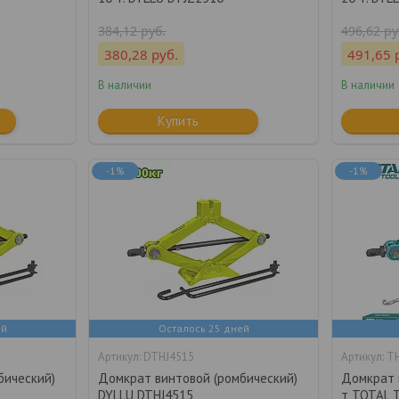
384,12
руб.
496,62
ру
380,28
руб.
491,65
В наличии
В наличии
Купить
-1%
-1%
ей
Осталось 25 дней
DTHJ4515
T
бический)
Домкрат винтовой (ромбический)
Домкрат 
DYLLU DTHJ4515
т TOTAL 