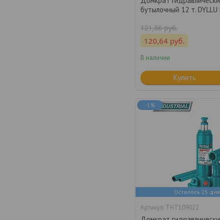
Домкрат гидравлическ
бутылочный 12 т. DYLLU
121,86
руб.
120,64
руб.
В наличии
Купить
-1%
Осталось 25 дн
THT109022
Домкрат гидравлическ