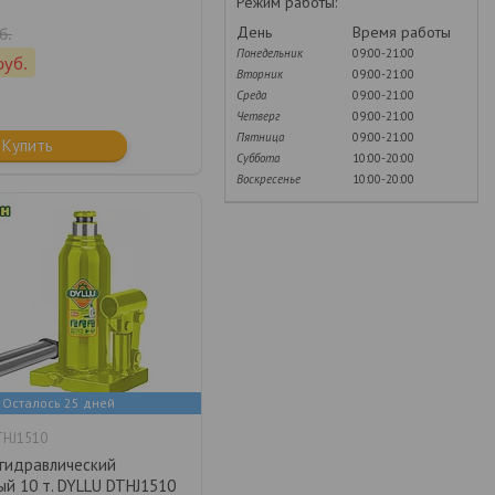
Режим работы:
День
Время работы
б.
Понедельник
09:00-21:00
руб.
Вторник
09:00-21:00
Среда
09:00-21:00
Четверг
09:00-21:00
Пятница
09:00-21:00
Купить
Суббота
10:00-20:00
Воскресенье
10:00-20:00
Осталось 25 дней
THJ1510
гидравлический
й 10 т. DYLLU DTHJ1510