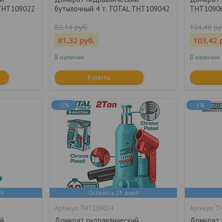
 THT109022
бутылочный 4 т. TOTAL THT109042
THT1090
82,14
руб.
104,46
ру
81,32
руб.
103,42
В наличии
В наличии
Купить
-1%
-1%
ей
Осталось 25 дней
THT109024
T
ий
Домкрат гидравлический
Домкрат 