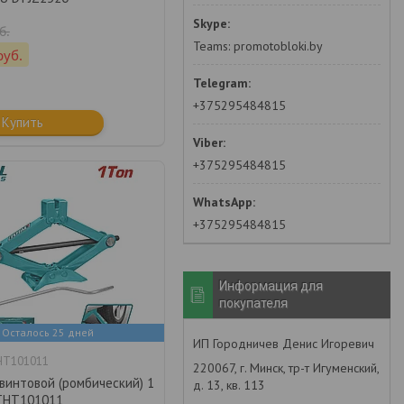
б.
Teams: promotobloki.by
руб.
+375295484815
Купить
+375295484815
+375295484815
Информация для
покупателя
Осталось 25 дней
ИП Городничев Денис Игоревич
HT101011
220067, г. Минск, тр-т Игуменский,
винтовой (ромбический) 1
д. 13, кв. 113
THT101011