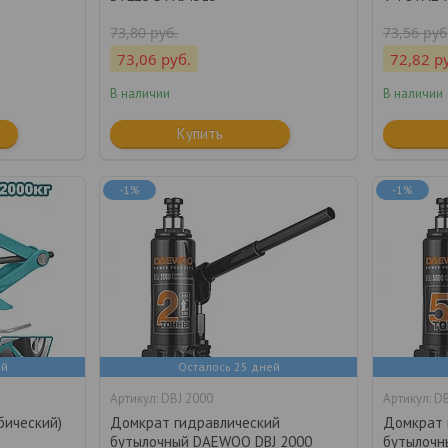
73,80
руб.
73,56
руб
73,06
руб.
72,82
р
В наличии
В наличии
Купить
-1%
-1%
ей
Осталось 25 дней
DBJ 2000
DB
бический)
Домкрат гидравлический
Домкрат 
бутылочный DAEWOO DBJ 2000
бутылочн