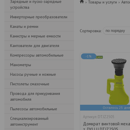
Зарядные и пуско-зарядные
Товары и услуги
Авто
устройства
Инверторные преобразователи
Канаты и ремни
Канистры и мерные емкости
Кантователи для двигателя
Компрессоры автомобильные
-1%
Манометры
Насосы ручные и ножные
Пистолеты смазочные
Провода для прикуривания
автомобиля
Осталось 25 дн
Пылесосы автомобильные
DTJZ2505
Специализированный
Домкрат винтовой меха
автоинструмент
т. DYLLU DTJZ2505