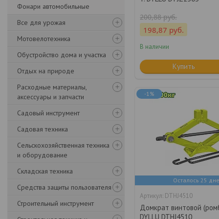
Фонари автомобильные
200,88
руб.
Все для урожая
198,87
руб.
Мотовелотехника
В наличии
Обустройство дома и участка
Купить
Отдых на природе
Расходные материалы,
-1%
аксессуары и запчасти
Садовый инструмент
Садовая техника
Сельскохозяйственная техника
и оборудование
Складская техника
Осталось 25 дн
Средства защиты пользователя
DTHJ4510
Строительный инструмент
Домкрат винтовой (ром
DYLLU DTHJ4510