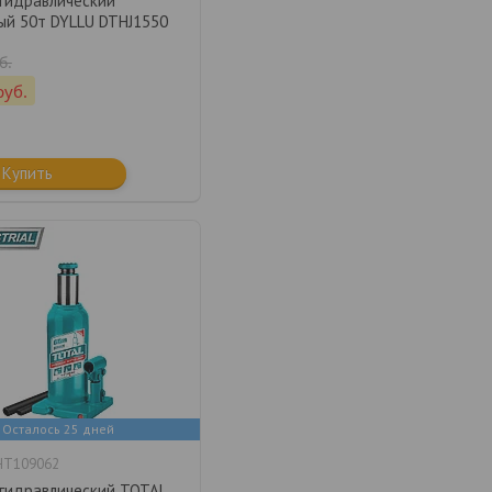
гидравлический
ый 50т DYLLU DTHJ1550
б.
руб.
Купить
Осталось 25 дней
HT109062
гидравлический TOTAL