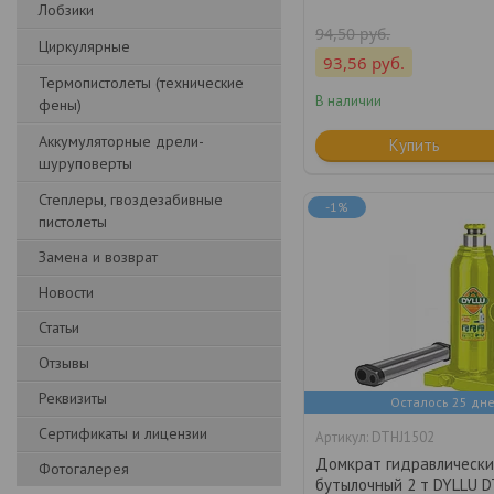
Лобзики
94,50
руб.
Циркулярные
93,56
руб.
Термопистолеты (технические
В наличии
фены)
Аккумуляторные дрели-
Купить
шуруповерты
Степлеры, гвоздезабивные
-1%
пистолеты
Замена и возврат
Новости
Статьи
Отзывы
Реквизиты
Осталось 25 дн
Сертификаты и лицензии
DTHJ1502
Домкрат гидравлическ
Фотогалерея
бутылочный 2 т DYLLU 