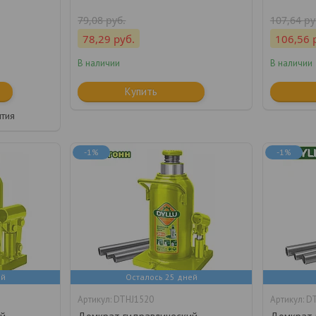
79,08
руб.
107,64
ру
78,29
руб.
106,56
В наличии
В наличии
Купить
нтия
-1%
-1%
ей
Осталось 25 дней
DTHJ1520
D