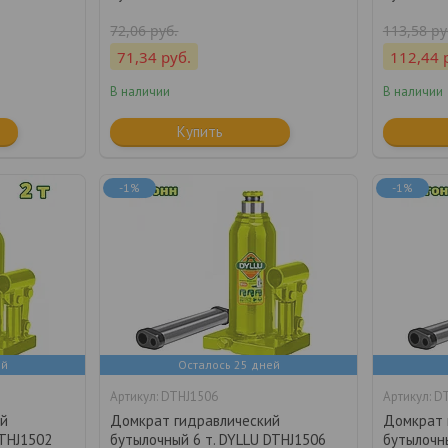
72,06
руб.
113,58
ру
71,34
руб.
112,44
В наличии
В наличии
Купить
-1%
-1%
ей
Осталось 25 дней
DTHJ1506
D
ий
Домкрат гидравлический
Домкрат 
DTHJ1502
бутылочный 6 т. DYLLU DTHJ1506
бутылочны