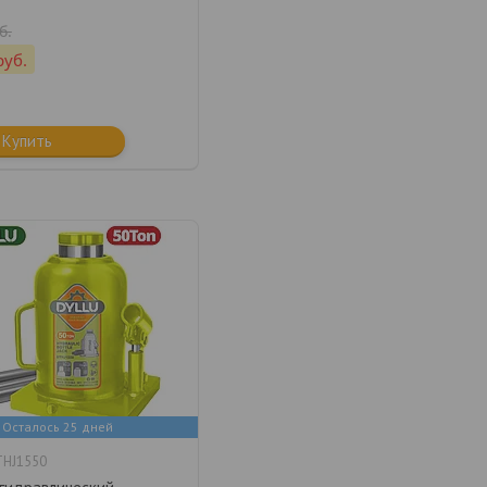
б.
руб.
Купить
Осталось 25 дней
THJ1550