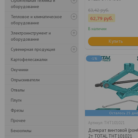
Строительная техника и
оборудование
63,42
руб.
Тепловое и климатическое
62,79
руб.
оборудование
В наличии
Электроинструмент и
оборудование
Купить
Сувенирная продукция
-1%
Картофелесажалки
Окучники
Опрыскиватели
Отвалы
Плуги
Фрезы
Осталось 25 дн
Прочее
THT101021
Домкрат винтовой (ром
Бензопилы
2т TOTAL THT101021