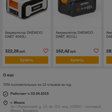
Аккумулятор DAEWOO
Аккумулятор DAEWOO
Ак
DABT 4040Li
DABT 4021Li
DA
322,26
162,42
28
руб.
руб.
Купить
Купить
О нас
70% положительных из 10 отзывов за год
Работает с 03.04.2015
г. Минск
тр-т Игуменский, д. 13, кв. 113, инд. 220067 - почтовый,
Минск, Беларусь