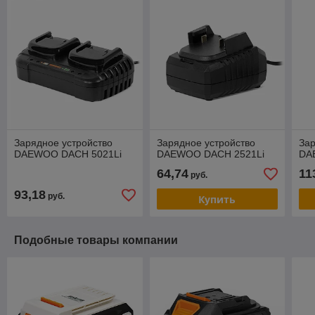
Зарядное устройство
Зарядное устройство
Зар
DAEWOO DACH 5021Li
DAEWOO DACH 2521Li
DA
64,74
11
руб.
93,18
руб.
Купить
Подобные товары компании