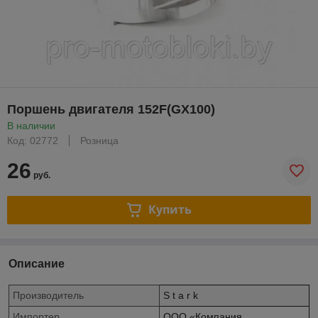
Поршень двигателя 152F(GX100)
В наличии
Код: 02772
Розница
26
руб.
Купить
Описание
Производитель
S t a r k
Импортер
ООО «Компания