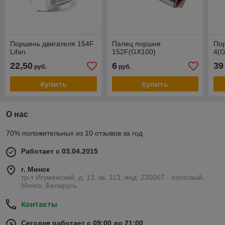
Поршень двигателя 154F
Палец поршня
Пор
Lifan
152F(GX100)
4(
22,50
6
39
руб.
руб.
Купить
Купить
О нас
70% положительных из 10 отзывов за год
Работает с 03.04.2015
г. Минск
тр-т Игуменский, д. 13, кв. 113, инд. 220067 - почтовый,
Минск, Беларусь
Контакты
Сегодня работает с 09:00 до 21:00