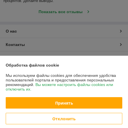
процентов. Делайте выводы.
Показать все отзывы
О нас
Контакты
Доставка и оплата
Обработка файлов cookie
График работы
Мы используем файлы cookies для обеспечения удобства
пользователей портала и предоставления персональных
рекомендаций.
Вы можете настроить файлы cookies или
Полная версия сайта
отключить их.
Политика обработки cookies
Принять
Сайт создан на платформе Deal.by
Отклонить