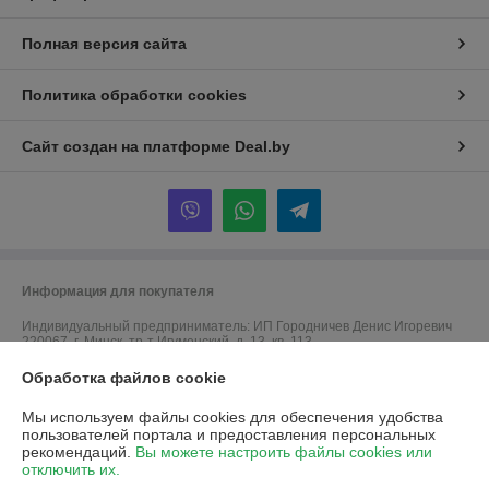
Полная версия сайта
Политика обработки cookies
Сайт создан на платформе Deal.by
Информация для покупателя
Индивидуальный предприниматель:
ИП Городничев Денис Игоревич
220067, г. Минск, тр-т Игуменский, д. 13, кв. 113
Обработка файлов cookie
Регистрационный номер ЕГР: 192707390
УНП: 192707390
Мы используем файлы cookies для обеспечения удобства
пользователей портала и предоставления персональных
Регистрационный орган: Минский городской исполнительный комитет
рекомендаций.
Вы можете настроить файлы cookies или
отключить их.
Дата регистрации компании: 19.09.2016