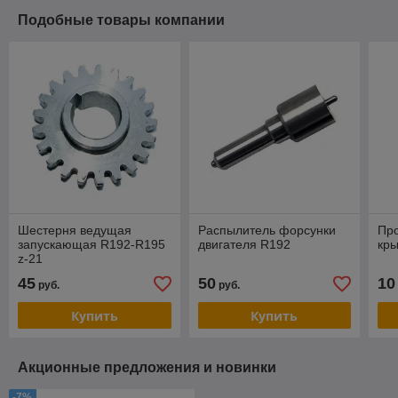
Подобные товары компании
Шестерня ведущая
Распылитель форсунки
Про
запускающая R192-R195
двигателя R192
кр
z-21
45
50
10
руб.
руб.
Купить
Купить
Акционные предложения и новинки
-7%