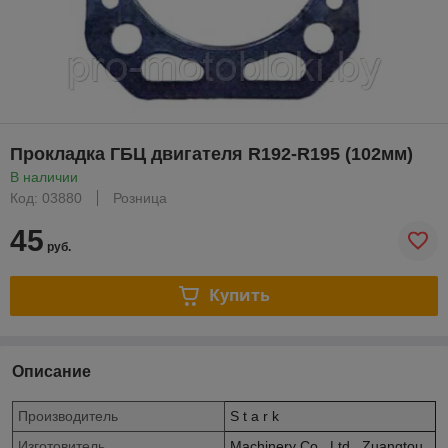
Прокладка ГБЦ двигателя R192-R195 (102мм)
В наличии
Код: 03880
Розница
45
руб.
Купить
Описание
Производитель
S t a r k
Изготовитель
Machinery Co., Ltd., Zuangtou