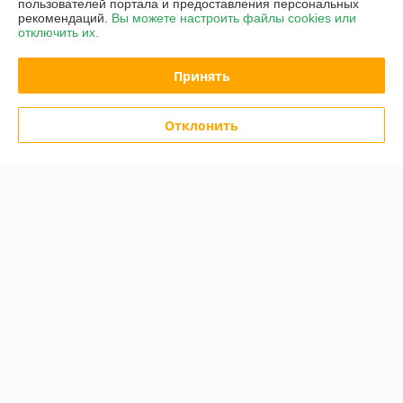
пользователей портала и предоставления персональных
рекомендаций.
Вы можете настроить файлы cookies или
отключить их.
Михаил
10.06.2026
Очень плохо
Принять
Магазин перекупов, не знают товарные позиции, не понимают, что 
продают. Менеджер  Денис, хорошо, что ещё не нагрубил. Но, был 
Отклонить
пойман на том, что перепродаёт не свой Товар с наценкой 35 
процентов. Делайте выводы.
Показать все отзывы
О нас
Контакты
Доставка и оплата
График работы