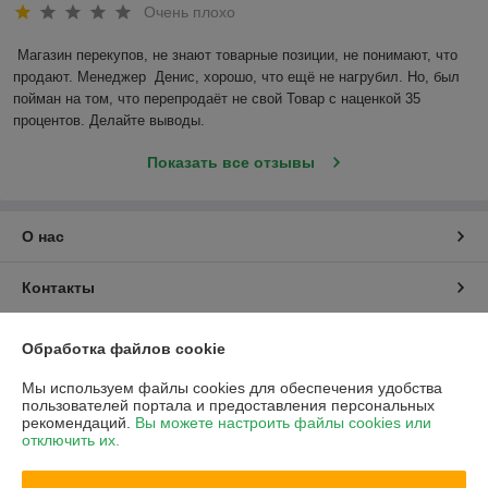
Очень плохо
Магазин перекупов, не знают товарные позиции, не понимают, что 
продают. Менеджер  Денис, хорошо, что ещё не нагрубил. Но, был 
пойман на том, что перепродаёт не свой Товар с наценкой 35 
процентов. Делайте выводы.
Показать все отзывы
О нас
Контакты
Доставка и оплата
Обработка файлов cookie
Мы используем файлы cookies для обеспечения удобства
График работы
пользователей портала и предоставления персональных
рекомендаций.
Вы можете настроить файлы cookies или
отключить их.
Полная версия сайта