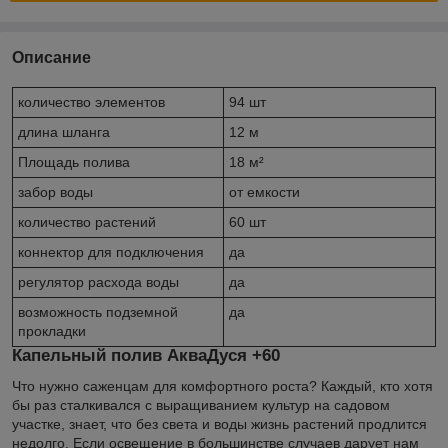
Описание
количество элементов
94 шт
длина шланга
12 м
Площадь полива
18 м²
забор воды
от емкости
количество растений
60 шт
коннектор для подключения
да
регулятор расхода воды
да
возможность подземной
да
прокладки
Капельный полив АкваДуся +60
Что нужно саженцам для комфортного роста? Каждый, кто хотя
бы раз сталкивался с выращиванием культур на садовом
участке, знает, что без света и воды жизнь растений продлится
недолго. Если освещение в большинстве случаев дарует нам