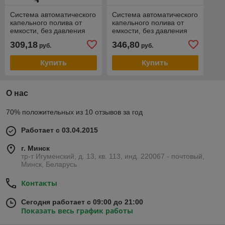
Система автоматического
Система автоматического
капельного полива от
капельного полива от
емкости, без давления
емкости, без давления
(самотеком) "АкваДуся
(самотеком) "АкваДуся
309,18
346,80
руб.
руб.
Start" на 50 растений
Start ЖКИ" на 50
Купить
Купить
О нас
70% положительных из 10 отзывов за год
Работает с 03.04.2015
г. Минск
тр-т Игуменский, д. 13, кв. 113, инд. 220067 - почтовый,
Минск, Беларусь
Контакты
Сегодня работает с 09:00 до 21:00
Показать весь график работы