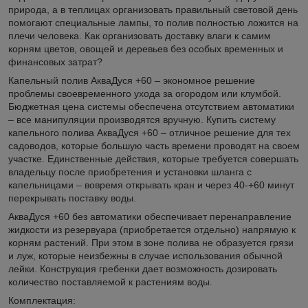
природа, а в теплицах организовать правильный световой день
помогают специальные лампы, то полив полностью ложится на
плечи человека. Как организовать доставку влаги к самим
корням цветов, овощей и деревьев без особых временных и
финансовых затрат?
Капельный полив АкваДуся +60 – экономное решение
проблемы своевременного ухода за огородом или клумбой.
Бюджетная цена системы обеспечена отсутствием автоматики
– все манипуляции производятся вручную. Купить систему
капельного полива АкваДуся +60 – отличное решение для тех
садоводов, которые большую часть времени проводят на своем
участке. Единственные действия, которые требуется совершать
владельцу после приобретения и установки шланга с
капельницами – вовремя открывать кран и через 40-+60 минут
перекрывать поставку воды.
АкваДуся +60 без автоматики обеспечивает перенаправление
жидкости из резервуара (приобретается отдельно) напрямую к
корням растений. При этом в зоне полива не образуется грязи
и луж, которые неизбежны в случае использования обычной
лейки. Конструкция гребенки дает возможность дозировать
количество поставляемой к растениям воды.
Комплектация: