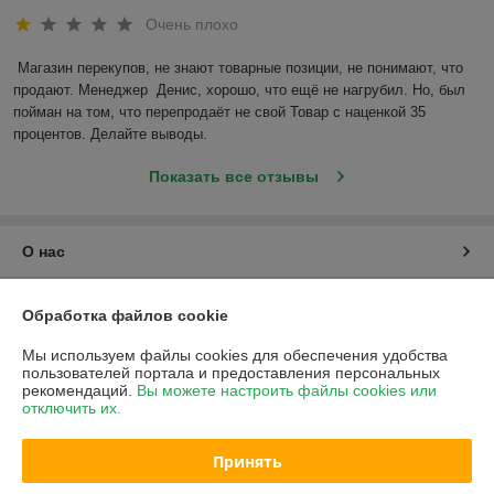
Очень плохо
Магазин перекупов, не знают товарные позиции, не понимают, что 
продают. Менеджер  Денис, хорошо, что ещё не нагрубил. Но, был 
пойман на том, что перепродаёт не свой Товар с наценкой 35 
процентов. Делайте выводы.
Показать все отзывы
О нас
Контакты
Обработка файлов cookie
Доставка и оплата
Мы используем файлы cookies для обеспечения удобства
пользователей портала и предоставления персональных
рекомендаций.
Вы можете настроить файлы cookies или
График работы
отключить их.
Полная версия сайта
Принять