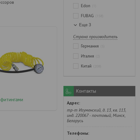
ессоров
Edon
1
FUBAG
158
Еще 3
Страна производитель
Германия
5
Италия
2
Китай
208
Контакты
 фитингами
тр-т Игуменский, д. 13, кв. 113,
инд. 220067 - почтовый, Минск,
Беларусь