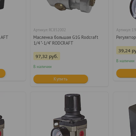
RC852002
19
RAFT
Масленка большая G1G Rodcraft
Регулятор
1/4 "-1/4" RODCRAFT
39,24
р
97,32
руб.
В наличии
В наличии
Купить