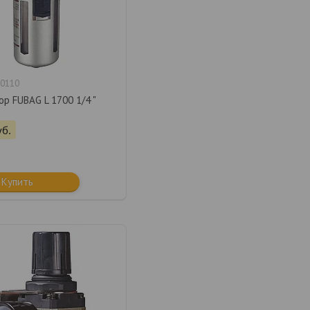
0110
р FUBAG L 1700 1/4 "
уб.
Купить