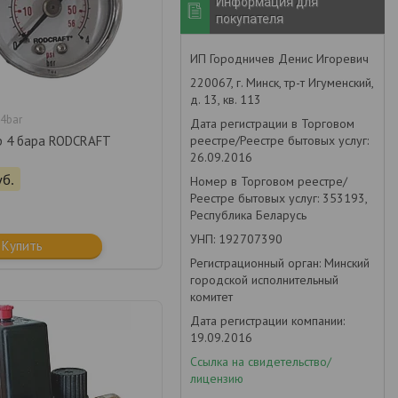
Информация для
покупателя
ИП Городничев Денис Игоревич
220067, г. Минск, тр-т Игуменский,
д. 13, кв. 113
4bar
Дата регистрации в Торговом
реестре/Реестре бытовых услуг:
 4 бара RODCRAFT
26.09.2016
уб.
Номер в Торговом реестре/
Реестре бытовых услуг: 353193,
Республика Беларусь
УНП: 192707390
Купить
Регистрационный орган: Минский
городской исполнительный
комитет
Дата регистрации компании:
19.09.2016
Ссылка на свидетельство/
лицензию