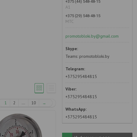
+375 (44) 548-48-15
А1
+375 (29) 548-48-15
MTC
promotobloki.by@gmail.com
Teams: promotobloki.by
+375295484815
+375295484815
1
2
...
10
→
+375295484815