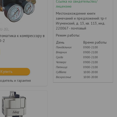
Ссылка на свидетельство/
лицензию
Местонахождение книги
замечаний и предложений: тр-т
Игуменский, д. 13, кв. 113, инд.
220067 - почтовый
U-2EL
Режим работы:
томатика к компрессору в
U-2
День
Время работы
Понедельник
09:00-21:00
Вторник
09:00-21:00
Среда
09:00-21:00
Четверг
09:00-21:00
Пятница
09:00-21:00
Купить
Суббота
10:00-20:00
Воскресенье
10:00-20:00
одитель и гарантия