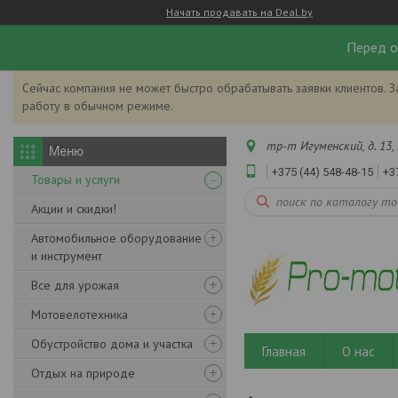
Начать продавать на Deal.by
Перед о
Сейчас компания не может быстро обрабатывать заявки клиентов. З
работу в обычном режиме.
тр-т Игуменский, д. 13, 
+375 (44) 548-48-15
+3
Товары и услуги
Акции и скидки!
Автомобильное оборудование
и инструмент
Все для урожая
Мотовелотехника
Обустройство дома и участка
Главная
О нас
Отдых на природе