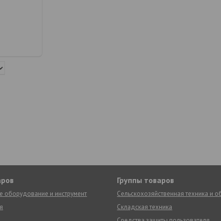
аров
Группы товаров
е оборудование и инструмент
Сельскохозяйственная техника и 
я
Складская техника
Средства защиты пользователя