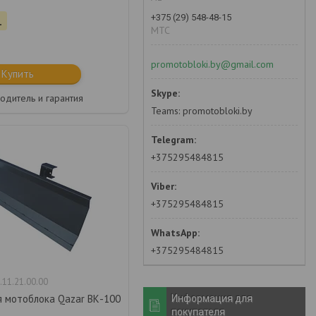
+375 (29) 548-48-15
.
MTC
promotobloki.by@gmail.com
Купить
одитель и гарантия
Teams: promotobloki.by
+375295484815
+375295484815
+375295484815
.11.21.00.00
я мотоблока Qazar ВК-100
Информация для
покупателя