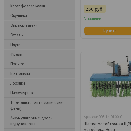
Картофелесажалки
230
руб.
Окучники
В наличии
Опрыскиватели
Купить
Отвалы
Плуги
Фрезы
Прочее
Бензопилы
Лобзики
Циркулярные
Термопистолеты (технические
фены)
005.14.0100-01
Аккумуляторные дрели-
шуруповерты
Щетка мотоблочная ЩР
мотоблока Нева