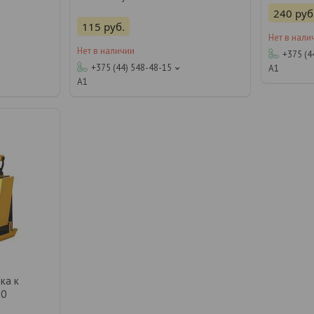
240
руб
115
руб.
Нет в нали
Нет в наличии
+375 (4
+375 (44) 548-48-15
А1
А1
ка к
60