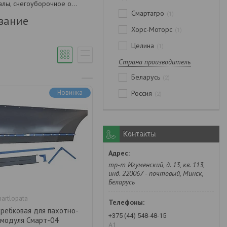
Щетки, лопаты-отвалы, снегоуборочное оборудование
Смартагро
1
вание
Хорс-Моторс
1
Целина
1
Страна производитель
Беларусь
2
Новинка
Россия
2
Контакты
тр-т Игуменский, д. 13, кв. 113,
инд. 220067 - почтовый, Минск,
Беларусь
artlopata
кребковая для пахотно-
+375 (44) 548-48-15
 модуля Смарт-04
А1