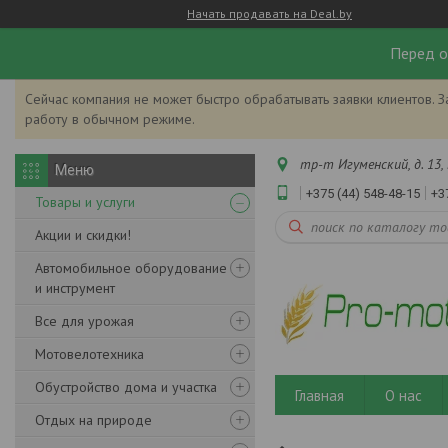
Начать продавать на Deal.by
Перед о
Сейчас компания не может быстро обрабатывать заявки клиентов. З
работу в обычном режиме.
тр-т Игуменский, д. 13, 
+375 (44) 548-48-15
+3
Товары и услуги
Акции и скидки!
Автомобильное оборудование
и инструмент
Все для урожая
Мотовелотехника
Обустройство дома и участка
Главная
О нас
Отдых на природе