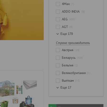
4Max
1
ADDO INDIA
8
AEG
455
AGT
8
Еще 179
Страна производитель
Австрия
20
Беларусь
328
Бельгия
2
Великобритания
1
Вьетнам
15
Еще 17