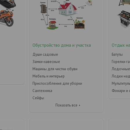
Обустройство дома и участка
Отдых н
Души садовые
Батуты
Замки навесные
Горелки г
Машины для чистки обуви
Лодочные
Мебель и интерьер
Лодки на
Приспособления для уборки
Мультитул
Сантехника
Фонари и 
Сейфы
Показать все