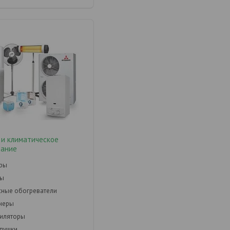
 и климатическое
вание
оры
ры
ные обогреватели
неры
тиляторы
пушки