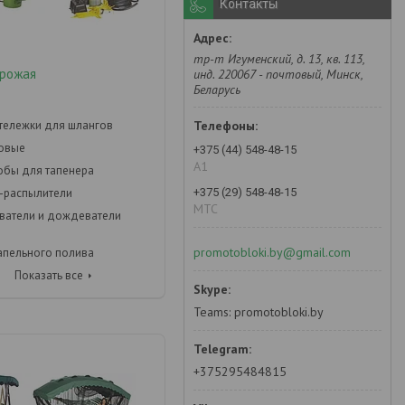
Контакты
тр-т Игуменский, д. 13, кв. 113,
урожая
инд. 220067 - почтовый, Минск,
Беларусь
 тележки для шлангов
довые
+375 (44) 548-48-15
А1
кобы для тапенера
+375 (29) 548-48-15
-распылители
MTC
ватели и дождеватели
promotobloki.by@gmail.com
апельного полива
Показать все
Teams: promotobloki.by
+375295484815