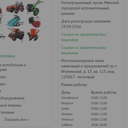
Регистрационный орган: Минский
городской исполнительный
комитет
Дата регистрации компании:
19.09.2016
Ссылка на свидетельство/
лицензию
Ссылка на свидетельство/
лицензию
техника
Местонахождение книги
к мотоблокам и
замечаний и предложений: тр-т
орам
Игуменский, д. 13, кв. 113, инд.
220067 - почтовый
торы
оры
Режим работы:
и
День
Время работы
Понедельник
09:00-21:00
 оборудование
Вторник
09:00-21:00
ьные машины
Среда
09:00-21:00
 тележки
Четверг
09:00-21:00
Показать все
Пятница
09:00-21:00
Суббота
10:00-20:00