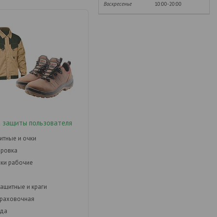
Воскресенье
10:00-20:00
 защиты пользователя
итные и очки
ировка
ки рабочие
защитные и краги
траховочная
да