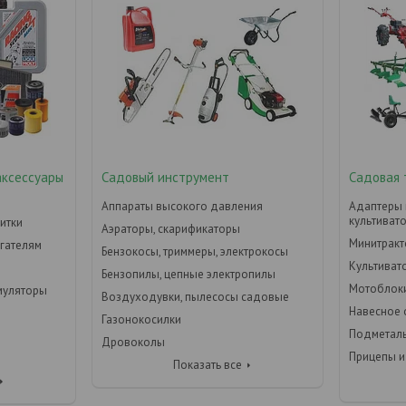
аксессуары
Садовый инструмент
Садовая 
Аппараты высокого давления
Адаптеры 
культиват
итки
Аэраторы, скарификаторы
Минитрак
игателям
Бензокосы, триммеры, электрокосы
Культиват
Бензопилы, цепные электропилы
Мотоблок
умуляторы
Воздуходувки, пылесосы садовые
Навесное
Газонокосилки
Подметал
Дровоколы
Прицепы и
Показать все