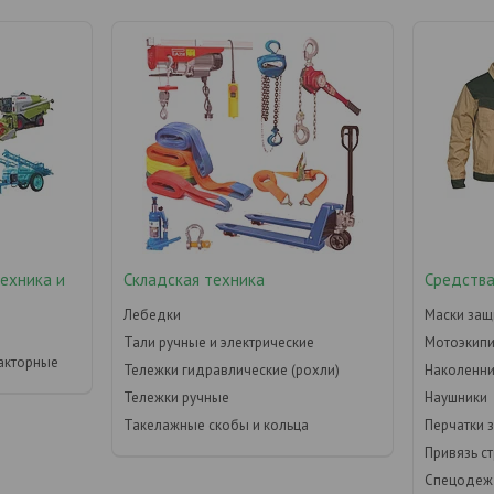
техника и
Складская техника
Средства
Лебедки
Маски защ
Тали ручные и электрические
Мотоэкип
акторные
Тележки гидравлические (рохли)
Наколенни
Тележки ручные
Наушники
Такелажные скобы и кольца
Перчатки 
Привязь с
Спецодеж