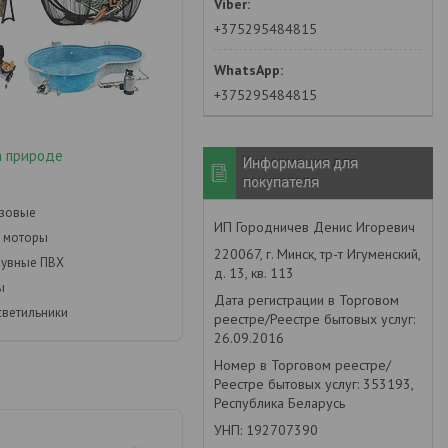
+375295484815
+375295484815
а природе
Информация для
покупателя
азовые
ИП Городничев Денис Игоревич
 моторы
220067, г. Минск, тр-т Игуменский,
дувные ПВХ
д. 13, кв. 113
ы
Дата регистрации в Торговом
светильники
реестре/Реестре бытовых услуг:
26.09.2016
Номер в Торговом реестре/
Реестре бытовых услуг: 353193,
Республика Беларусь
УНП: 192707390