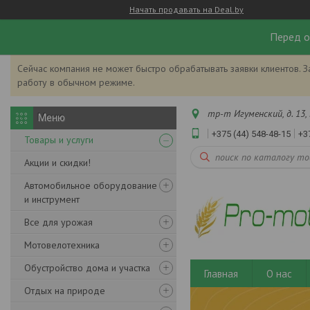
Начать продавать на Deal.by
Перед о
Сейчас компания не может быстро обрабатывать заявки клиентов. З
работу в обычном режиме.
тр-т Игуменский, д. 13, 
+375 (44) 548-48-15
+3
Товары и услуги
Акции и скидки!
Автомобильное оборудование
и инструмент
Все для урожая
Мотовелотехника
Обустройство дома и участка
Главная
О нас
Отдых на природе