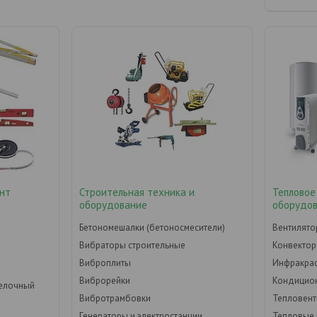
нт
Строительная техника и
Тепловое
оборудование
оборудо
Бетономешалки (бетоносмесители)
Вентилят
Вибраторы строительные
Конвекто
Виброплиты
Инфракрас
Виброрейки
Кондицио
делочный
Вибротрамбовки
Тепловен
Генераторы и электростанции
Тепловые 