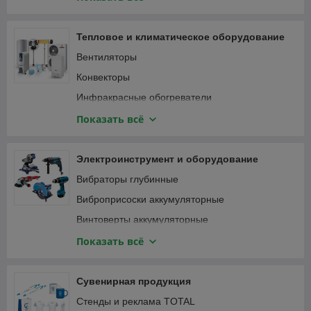
Специализированный инструмент
Вибротрамбовки
Столярно-слесарный инструмент
Генераторы и электростанции
Тепловое и климатическое оборудование
Затирочные машины
Вентиляторы
Компрессоры
Конвекторы
Мотобуры и мотодрели
Инфракрасные обогреватели
Мотопомпы
Кондиционеры
Показать всё
Опрессовщики
Тепловентиляторы
Пылесосы строительные
Тепловые пушки
Электроинструмент и оборудование
Сварочные аппараты
Терморегуляторы (термостаты)
Вибраторы глубинные
Станки
Масляные радиаторы
Виброприсоски аккумуляторные
Трубогибы, арматурогибы
Винтоверты аккумуляторные
Швонарезчики
Гаечные ключи и трещотки аккумуляторные
Показать всё
ATS-автоматика
Гайковерты
Гвоздезабивные пистолеты, степлеры
Сувенирная продукция
Дрели
Стенды и реклама TOTAL