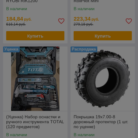
RYOBI RIK1200
RollPilot Mini
В наличии
В наличии
184,84
223,34
руб.
руб.
616,14 руб.
279,18 руб.
Купить
Купить
Уценка
Распродажа
(Уценка) Набор оснастки и
Покрышка 19х7.00-8
ручного инструмента TOTAL
дорожный протектор (1 шт.
(120 предметов)
по уценке)
THKTAC01120
В наличии
В наличии