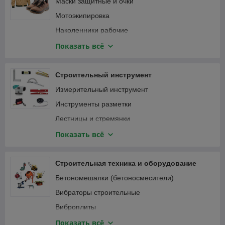
Маски защитные и очки
Мотоэкипировка
Наколенники рабочие
Наушники
Показать всё
Перчатки защитные и краги
Привязь страховочная
Строительный инструмент
Спецодежда
Измерительный инструмент
Инструменты разметки
Лестницы и стремянки
Зажимы
Показать всё
Малярный, штукатурно-отделочный инструмент
Монтажный инструмент
Строительная техника и оборудование
Мусоропровод
Бетономешалки (бетоносмесители)
Наборы ручного инструмента
Вибраторы строительные
Паяльники, оловоотсосы
Виброплиты
Пневматический инструмент
Виброрейки
Показать всё