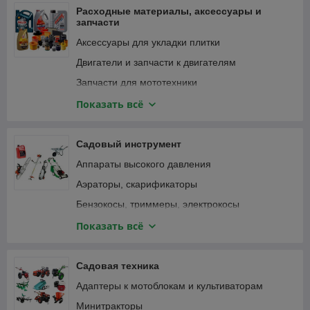
Фонари и светильники
Расходные материалы, аксессуары и
запчасти
Аксессуары для укладки плитки
Двигатели и запчасти к двигателям
Запчасти для мототехники
Зарядные устройства, аккумуляторы
Показать всё
Замки велосипедные
Крепежные изделия
Садовый инструмент
Лампочки и светильники
Аппараты высокого давления
Ленты
Аэраторы, скарификаторы
Масла и смазки
Бензокосы, триммеры, электрокосы
Принадлежности для садового инструмента
Бензопилы, цепные электропилы
Показать всё
Принадлежности для садовой техники
Воздуходувки, пылесосы садовые
Принадлежности для строительного
Газонокосилки
Садовая техника
инструмента
Дровоколы
Адаптеры к мотоблокам и культиваторам
Принадлежности для строительной техники и
Зернодробилки, измельчители кормов
оборудования
Минитракторы