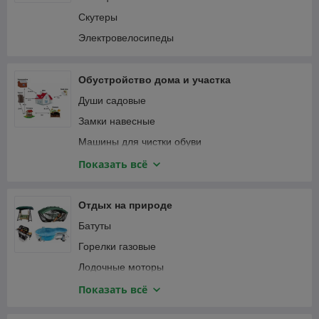
Пылесосы автомобильные
Соединители садовые
Скутеры
Специализированный автоинструмент
Тапенеры (степлеры) для подвязки растений
Электровелосипеды
Фонари автомобильные
Теплицы и парники
Шланги садовые
Обустройство дома и участка
Веревка, канаты
Души садовые
Замки навесные
Машины для чистки обуви
Мебель и интерьер
Показать всё
Приспособления для уборки
Сантехника
Отдых на природе
Сейфы
Батуты
Умывальники для дачи
Горелки газовые
Лодочные моторы
Лодки надувные ПВХ
Показать всё
Мультитулы