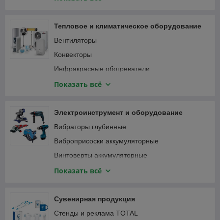
Специализированный инструмент
Вибротрамбовки
Столярно-слесарный инструмент
Генераторы и электростанции
Тепловое и климатическое оборудование
Затирочные машины
Вентиляторы
Компрессоры
Конвекторы
Мотобуры и мотодрели
Инфракрасные обогреватели
Мотопомпы
Кондиционеры
Показать всё
Опрессовщики
Тепловентиляторы
Пылесосы строительные
Тепловые пушки
Электроинструмент и оборудование
Сварочные аппараты
Терморегуляторы (термостаты)
Вибраторы глубинные
Станки
Масляные радиаторы
Виброприсоски аккумуляторные
Трубогибы, арматурогибы
Винтоверты аккумуляторные
Швонарезчики
Гаечные ключи и трещотки аккумуляторные
Показать всё
ATS-автоматика
Гайковерты
Гвоздезабивные пистолеты, степлеры
Сувенирная продукция
Дрели
Стенды и реклама TOTAL