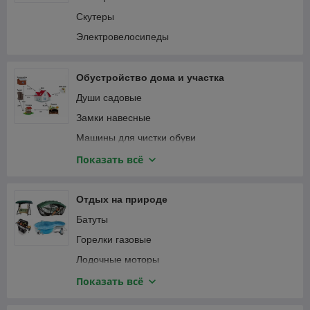
Пылесосы автомобильные
Соединители садовые
Скутеры
Специализированный автоинструмент
Тапенеры (степлеры) для подвязки растений
Электровелосипеды
Фонари автомобильные
Теплицы и парники
Шланги садовые
Обустройство дома и участка
Веревка, канаты
Души садовые
Замки навесные
Машины для чистки обуви
Мебель и интерьер
Показать всё
Приспособления для уборки
Сантехника
Отдых на природе
Сейфы
Батуты
Умывальники для дачи
Горелки газовые
Лодочные моторы
Лодки надувные ПВХ
Показать всё
Мультитулы