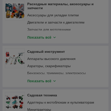
Фонари и светильники
Расходные материалы, аксессуары и
запчасти
Аксессуары для укладки плитки
Двигатели и запчасти к двигателям
Запчасти для мототехники
Зарядные устройства, аккумуляторы
Показать всё
Замки велосипедные
Крепежные изделия
Садовый инструмент
Лампочки и светильники
Аппараты высокого давления
Ленты
Аэраторы, скарификаторы
Масла и смазки
Бензокосы, триммеры, электрокосы
Принадлежности для садового инструмента
Бензопилы, цепные электропилы
Показать всё
Принадлежности для садовой техники
Воздуходувки, пылесосы садовые
Принадлежности для строительного
Газонокосилки
Садовая техника
инструмента
Дровоколы
Адаптеры к мотоблокам и культиваторам
Принадлежности для строительной техники и
Зернодробилки, измельчители кормов
оборудования
Минитракторы