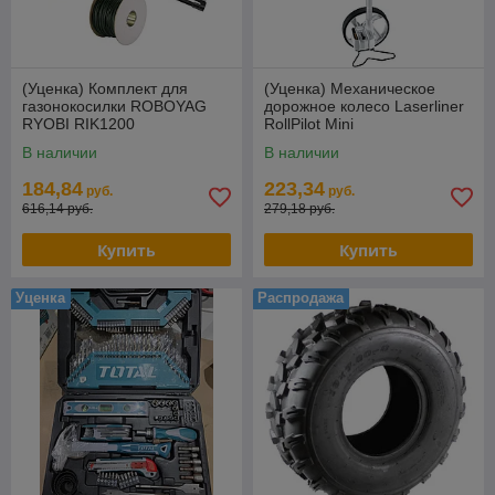
(Уценка) Комплект для
(Уценка) Механическое
газонокосилки ROBOYAG
дорожное колесо Laserliner
RYOBI RIK1200
RollPilot Mini
В наличии
В наличии
184,84
223,34
руб.
руб.
616,14 руб.
279,18 руб.
Купить
Купить
Уценка
Распродажа