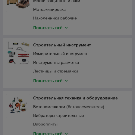
Маски защитные и очки
Мотоэкипировка
Наколенники рабочие
Наушники
Показать всё
Перчатки защитные и краги
Привязь страховочная
Строительный инструмент
Спецодежда
Измерительный инструмент
Инструменты разметки
Лестницы и стремянки
Зажимы
Показать всё
Малярный, штукатурно-отделочный инструмент
Монтажный инструмент
Строительная техника и оборудование
Мусоропровод
Бетономешалки (бетоносмесители)
Наборы ручного инструмента
Вибраторы строительные
Паяльники, оловоотсосы
Виброплиты
Пневматический инструмент
Виброрейки
Показать всё