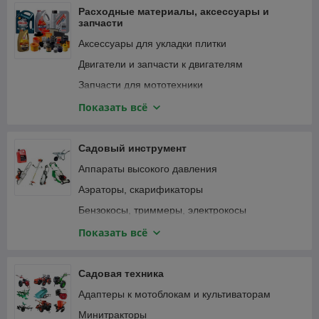
Фонари и светильники
Расходные материалы, аксессуары и
запчасти
Аксессуары для укладки плитки
Двигатели и запчасти к двигателям
Запчасти для мототехники
Зарядные устройства, аккумуляторы
Показать всё
Замки велосипедные
Крепежные изделия
Садовый инструмент
Лампочки и светильники
Аппараты высокого давления
Ленты
Аэраторы, скарификаторы
Масла и смазки
Бензокосы, триммеры, электрокосы
Принадлежности для садового инструмента
Бензопилы, цепные электропилы
Показать всё
Принадлежности для садовой техники
Воздуходувки, пылесосы садовые
Принадлежности для строительного
Газонокосилки
Садовая техника
инструмента
Дровоколы
Адаптеры к мотоблокам и культиваторам
Принадлежности для строительной техники и
Зернодробилки, измельчители кормов
оборудования
Минитракторы