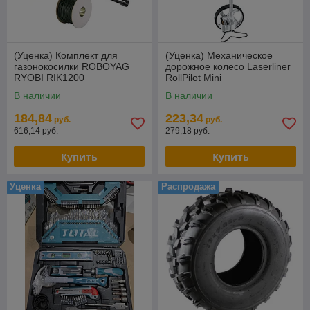
(Уценка) Комплект для
(Уценка) Механическое
газонокосилки ROBOYAG
дорожное колесо Laserliner
RYOBI RIK1200
RollPilot Mini
В наличии
В наличии
184,84
223,34
руб.
руб.
616,14 руб.
279,18 руб.
Купить
Купить
Уценка
Распродажа