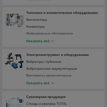
Специализированный инструмент
Вибротрамбовки
Столярно-слесарный инструмент
Генераторы и электростанции
Тепловое и климатическое оборудование
Затирочные машины
Вентиляторы
Компрессоры
Конвекторы
Мотобуры и мотодрели
Инфракрасные обогреватели
Мотопомпы
Кондиционеры
Показать всё
Опрессовщики
Тепловентиляторы
Пылесосы строительные
Тепловые пушки
Электроинструмент и оборудование
Сварочные аппараты
Терморегуляторы (термостаты)
Вибраторы глубинные
Станки
Масляные радиаторы
Виброприсоски аккумуляторные
Трубогибы, арматурогибы
Винтоверты аккумуляторные
Швонарезчики
Гаечные ключи и трещотки аккумуляторные
Показать всё
ATS-автоматика
Гайковерты
Гвоздезабивные пистолеты, степлеры
Сувенирная продукция
Дрели
Стенды и реклама TOTAL