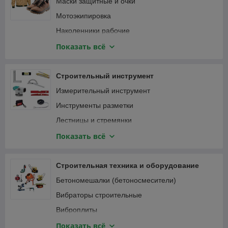
Маски защитные и очки
Мотоэкипировка
Наколенники рабочие
Наушники
Показать всё
Перчатки защитные и краги
Привязь страховочная
Строительный инструмент
Спецодежда
Измерительный инструмент
Инструменты разметки
Лестницы и стремянки
Зажимы
Показать всё
Малярный, штукатурно-отделочный инструмент
Монтажный инструмент
Строительная техника и оборудование
Мусоропровод
Бетономешалки (бетоносмесители)
Наборы ручного инструмента
Вибраторы строительные
Паяльники, оловоотсосы
Виброплиты
Пневматический инструмент
Виброрейки
Показать всё