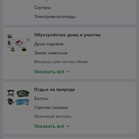
Пылесосы автомобильные
Соединители садовые
Скутеры
Специализированный автоинструмент
Тапенеры (степлеры) для подвязки растений
Электровелосипеды
Фонари автомобильные
Теплицы и парники
Шланги садовые
Обустройство дома и участка
Веревка, канаты
Души садовые
Замки навесные
Машины для чистки обуви
Мебель и интерьер
Показать всё
Приспособления для уборки
Сантехника
Отдых на природе
Сейфы
Батуты
Умывальники для дачи
Горелки газовые
Лодочные моторы
Лодки надувные ПВХ
Показать всё
Мультитулы