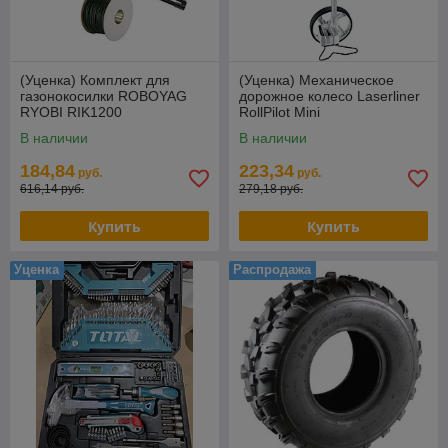
(Уценка) Комплект для
(Уценка) Механическое
газонокосилки ROBOYAG
дорожное колесо Laserliner
RYOBI RIK1200
RollPilot Mini
В наличии
В наличии
184,84
223,34
руб.
руб.
616,14 руб.
279,18 руб.
Купить
Купить
Уценка
Распродажа