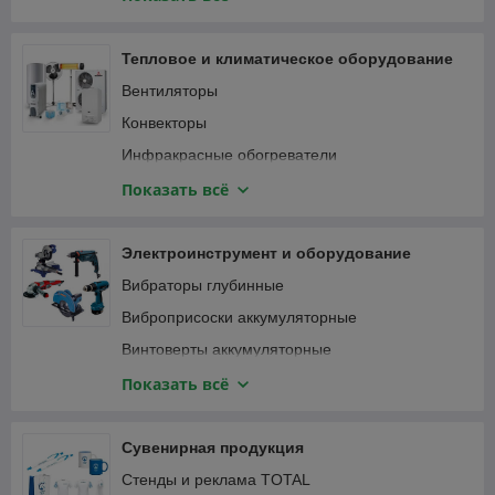
Специализированный инструмент
Вибротрамбовки
Столярно-слесарный инструмент
Генераторы и электростанции
Тепловое и климатическое оборудование
Затирочные машины
Вентиляторы
Компрессоры
Конвекторы
Мотобуры и мотодрели
Инфракрасные обогреватели
Мотопомпы
Кондиционеры
Показать всё
Опрессовщики
Тепловентиляторы
Пылесосы строительные
Тепловые пушки
Электроинструмент и оборудование
Сварочные аппараты
Терморегуляторы (термостаты)
Вибраторы глубинные
Станки
Масляные радиаторы
Виброприсоски аккумуляторные
Трубогибы, арматурогибы
Винтоверты аккумуляторные
Швонарезчики
Гаечные ключи и трещотки аккумуляторные
Показать всё
ATS-автоматика
Гайковерты
Гвоздезабивные пистолеты, степлеры
Сувенирная продукция
Дрели
Стенды и реклама TOTAL