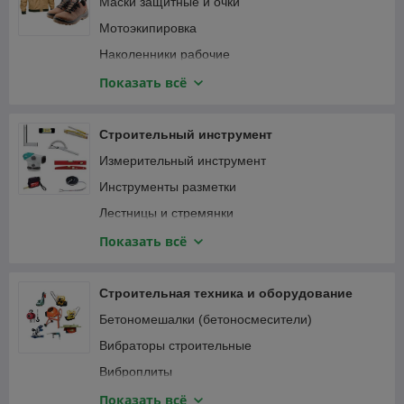
Маски защитные и очки
Мотоэкипировка
Наколенники рабочие
Наушники
Показать всё
Перчатки защитные и краги
Привязь страховочная
Строительный инструмент
Спецодежда
Измерительный инструмент
Инструменты разметки
Лестницы и стремянки
Зажимы
Показать всё
Малярный, штукатурно-отделочный инструмент
Монтажный инструмент
Строительная техника и оборудование
Мусоропровод
Бетономешалки (бетоносмесители)
Наборы ручного инструмента
Вибраторы строительные
Паяльники, оловоотсосы
Виброплиты
Пневматический инструмент
Виброрейки
Показать всё