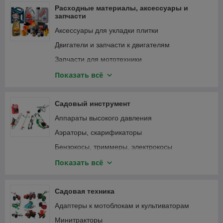
Фонари и светильники
Расходные материалы, аксессуары и
запчасти
Аксессуары для укладки плитки
Двигатели и запчасти к двигателям
Запчасти для мототехники
Зарядные устройства, аккумуляторы
Показать всё
Замки велосипедные
Крепежные изделия
Садовый инструмент
Лампочки и светильники
Аппараты высокого давления
Ленты
Аэраторы, скарификаторы
Масла и смазки
Бензокосы, триммеры, электрокосы
Принадлежности для садового инструмента
Бензопилы, цепные электропилы
Показать всё
Принадлежности для садовой техники
Воздуходувки, пылесосы садовые
Принадлежности для строительного
Газонокосилки
Садовая техника
инструмента
Дровоколы
Адаптеры к мотоблокам и культиваторам
Принадлежности для строительной техники и
Зернодробилки, измельчители кормов
оборудования
Минитракторы