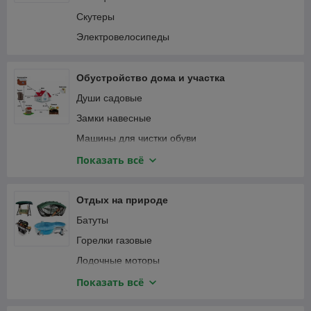
Пылесосы автомобильные
Соединители садовые
Скутеры
Специализированный автоинструмент
Тапенеры (степлеры) для подвязки растений
Электровелосипеды
Фонари автомобильные
Теплицы и парники
Шланги садовые
Обустройство дома и участка
Веревка, канаты
Души садовые
Замки навесные
Машины для чистки обуви
Мебель и интерьер
Показать всё
Приспособления для уборки
Сантехника
Отдых на природе
Сейфы
Батуты
Умывальники для дачи
Горелки газовые
Лодочные моторы
Лодки надувные ПВХ
Показать всё
Мультитулы