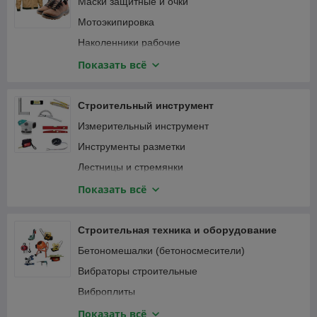
Маски защитные и очки
Мотоэкипировка
Наколенники рабочие
Наушники
Показать всё
Перчатки защитные и краги
Привязь страховочная
Строительный инструмент
Спецодежда
Измерительный инструмент
Инструменты разметки
Лестницы и стремянки
Зажимы
Показать всё
Малярный, штукатурно-отделочный инструмент
Монтажный инструмент
Строительная техника и оборудование
Мусоропровод
Бетономешалки (бетоносмесители)
Наборы ручного инструмента
Вибраторы строительные
Паяльники, оловоотсосы
Виброплиты
Пневматический инструмент
Виброрейки
Показать всё