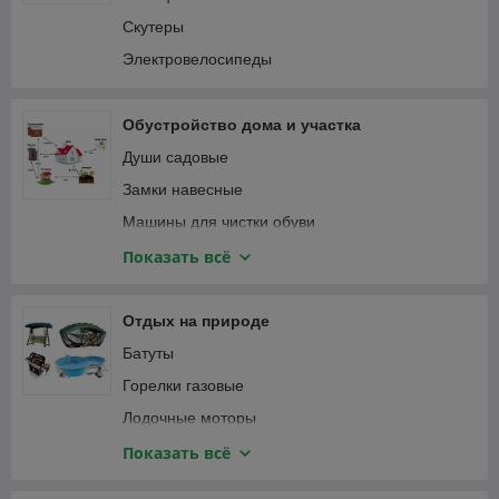
Пылесосы автомобильные
Соединители садовые
Скутеры
Специализированный автоинструмент
Тапенеры (степлеры) для подвязки растений
Электровелосипеды
Фонари автомобильные
Теплицы и парники
Шланги садовые
Обустройство дома и участка
Веревка, канаты
Души садовые
Замки навесные
Машины для чистки обуви
Мебель и интерьер
Показать всё
Приспособления для уборки
Сантехника
Отдых на природе
Сейфы
Батуты
Умывальники для дачи
Горелки газовые
Лодочные моторы
Лодки надувные ПВХ
Показать всё
Мультитулы