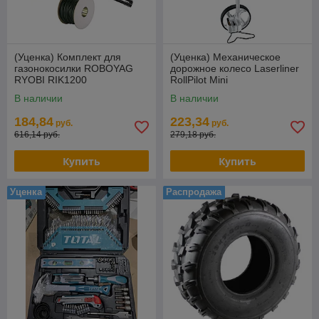
(Уценка) Комплект для
(Уценка) Механическое
газонокосилки ROBOYAG
дорожное колесо Laserliner
RYOBI RIK1200
RollPilot Mini
В наличии
В наличии
184,84
223,34
руб.
руб.
616,14 руб.
279,18 руб.
Купить
Купить
Уценка
Распродажа