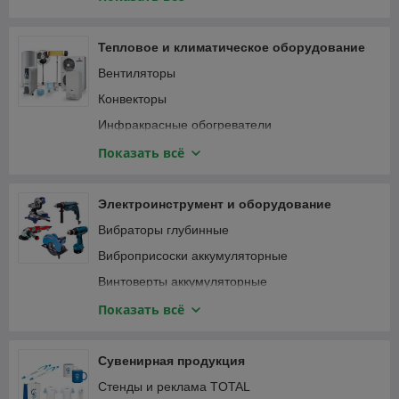
Специализированный инструмент
Вибротрамбовки
Столярно-слесарный инструмент
Генераторы и электростанции
Тепловое и климатическое оборудование
Затирочные машины
Вентиляторы
Компрессоры
Конвекторы
Мотобуры и мотодрели
Инфракрасные обогреватели
Мотопомпы
Кондиционеры
Показать всё
Опрессовщики
Тепловентиляторы
Пылесосы строительные
Тепловые пушки
Электроинструмент и оборудование
Сварочные аппараты
Терморегуляторы (термостаты)
Вибраторы глубинные
Станки
Масляные радиаторы
Виброприсоски аккумуляторные
Трубогибы, арматурогибы
Винтоверты аккумуляторные
Швонарезчики
Гаечные ключи и трещотки аккумуляторные
Показать всё
ATS-автоматика
Гайковерты
Гвоздезабивные пистолеты, степлеры
Сувенирная продукция
Дрели
Стенды и реклама TOTAL