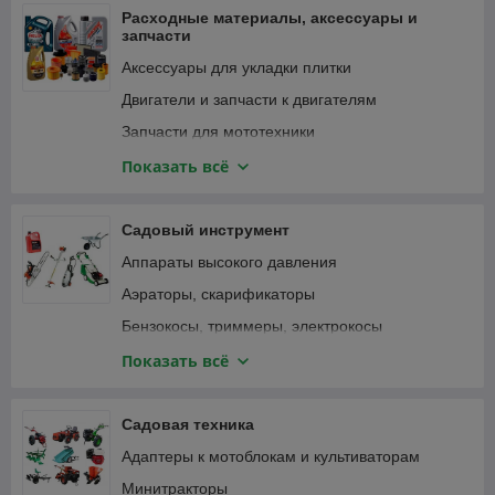
Фонари и светильники
Расходные материалы, аксессуары и
запчасти
Аксессуары для укладки плитки
Двигатели и запчасти к двигателям
Запчасти для мототехники
Зарядные устройства, аккумуляторы
Показать всё
Замки велосипедные
Крепежные изделия
Садовый инструмент
Лампочки и светильники
Аппараты высокого давления
Ленты
Аэраторы, скарификаторы
Масла и смазки
Бензокосы, триммеры, электрокосы
Принадлежности для садового инструмента
Бензопилы, цепные электропилы
Показать всё
Принадлежности для садовой техники
Воздуходувки, пылесосы садовые
Принадлежности для строительного
Газонокосилки
Садовая техника
инструмента
Дровоколы
Адаптеры к мотоблокам и культиваторам
Принадлежности для строительной техники и
Зернодробилки, измельчители кормов
оборудования
Минитракторы