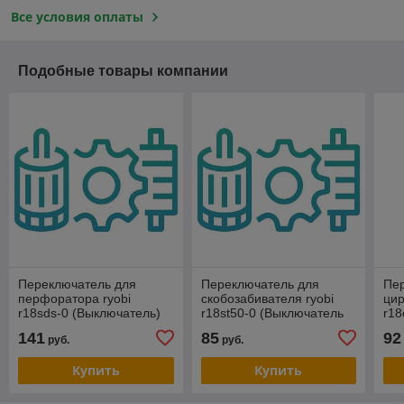
Все условия оплаты
Подобные товары компании
Переключатель для
Переключатель для
Пе
перфоратора ryobi
скобозабивателя ryobi
цир
r18sds-0 (Выключатель)
r18st50-0 (Выключатель
r18
5131032914
(SWITCH)) 5131042436
(S
141
85
92
руб.
руб.
Купить
Купить