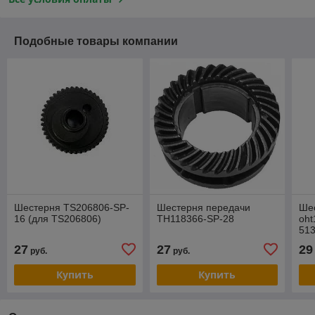
Подобные товары компании
Шестерня TS206806-SP-
Шестерня передачи
Шес
16 (для TS206806)
TH118366-SP-28
oht
51
27
27
29
руб.
руб.
Купить
Купить