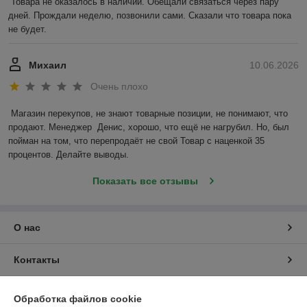
Товара не оказалось в наличии. Обещали связаться через пару 
дней. Прождали неделю, позвонили сами. Сказали что товара пока 
не будет.
Михаил
10.06.2026
Очень плохо
Магазин перекупов, не знают товарные позиции, не понимают, что 
продают. Менеджер  Денис, хорошо, что ещё не нагрубил. Но, был 
пойман на том, что перепродаёт не свой Товар с наценкой 35 
процентов. Делайте выводы.
Показать все отзывы
О нас
Контакты
Доставка и оплата
Обработка файлов cookie