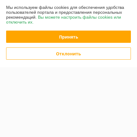
Мы используем файлы cookies для обеспечения удобства
График работы
пользователей портала и предоставления персональных
рекомендаций.
Вы можете настроить файлы cookies или
отключить их.
Полная версия сайта
Принять
Политика обработки cookies
Сайт создан на платформе Deal.by
Отклонить
Информация для покупателя
Индивидуальный предприниматель:
ИП Городничев Денис Игоревич
220067, г. Минск, тр-т Игуменский, д. 13, кв. 113
Регистрационный номер ЕГР: 192707390
УНП: 192707390
Регистрационный орган: Минский городской исполнительный комитет