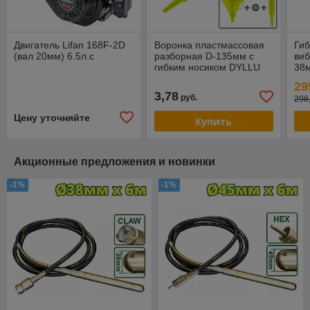
Двигатель Lifan 168F-2D
Воронка пластмассовая
Гиб
(вал 20мм) 6.5л.с
разборная D-135мм с
ви
гибким носиком DYLLU
38
DTUF1302
29
3,78
руб.
298
Цену уточняйте
Купить
Акционные предложения и новинки
-1%
-1%