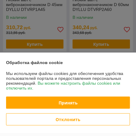
вибронаконечником D 45мм
вибронаконечником D 60мм
DYLLU DTVRP1A45
DYLLU DTVRP2A60
В наличии
В наличии
310,72
340,24
руб.
руб.
313,86 руб.
343,68 руб.
Купить
Купить
-1%
-1%
Обработка файлов cookie
Мы используем файлы cookies для обеспечения удобства
пользователей портала и предоставления персональных
рекомендаций.
Вы можете настроить файлы cookies или
отключить их.
Принять
Отклонить
Гибкий вал с
Вал с булавой для
вибронаконечником D 60мм
глубинного вибратора
DYLLU DTVRP1A60
TOTAL TPVP1381