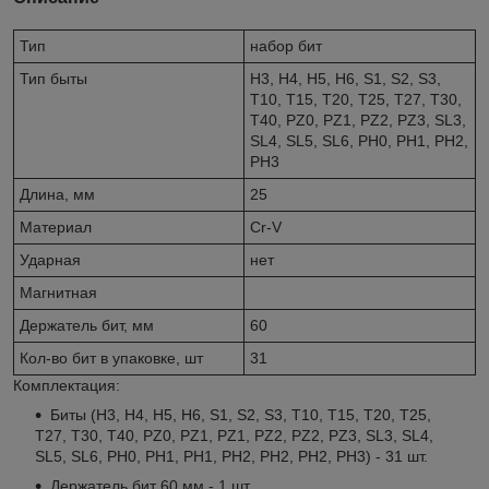
Тип
набор бит
Тип быты
H3, H4, H5, H6, S1, S2, S3,
T10, T15, T20, T25, T27, T30,
T40, PZ0, PZ1, PZ2, PZ3, SL3,
SL4, SL5, SL6, PH0, PH1, PH2,
PH3
Длина, мм
25
Материал
Cr-V
Ударная
нет
Магнитная
Держатель бит, мм
60
Кол-во бит в упаковке, шт
31
Комплектация:
Биты (H3, H4, H5, H6, S1, S2, S3, T10, T15, T20, T25,
T27, T30, T40, PZ0, PZ1, PZ1, PZ2, PZ2, PZ3, SL3, SL4,
SL5, SL6, PH0, PH1, PH1, PH2, PH2, PH2, PH3) - 31 шт.
Держатель бит 60 мм - 1 шт.