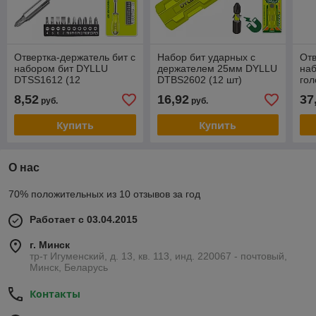
Отвертка-держатель бит с
Набор бит ударных с
Отв
набором бит DYLLU
держателем 25мм DYLLU
наб
DTSS1612 (12
DTBS2602 (12 шт)
го
предметов)
DT
8,52
16,92
37
руб.
руб.
Купить
Купить
О нас
70% положительных из 10 отзывов за год
Работает с 03.04.2015
г. Минск
тр-т Игуменский, д. 13, кв. 113, инд. 220067 - почтовый,
Минск, Беларусь
Контакты