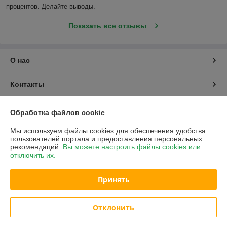
процентов. Делайте выводы.
Показать все отзывы
О нас
Контакты
Доставка и оплата
Обработка файлов cookie
Мы используем файлы cookies для обеспечения удобства
График работы
пользователей портала и предоставления персональных
рекомендаций.
Вы можете настроить файлы cookies или
отключить их.
Полная версия сайта
Принять
Политика обработки cookies
Сайт создан на платформе Deal.by
Отклонить