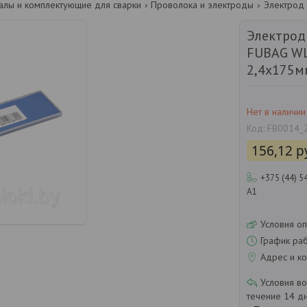
алы и комплектующие для сварки
Проволока и электроды
Электрод
FUBAG W
2,4x175мм
Нет в наличии
Код:
FB0014_
156,12
р
+375 (44) 5
А1
Условия оп
График ра
Адрес и ко
течение 14 д