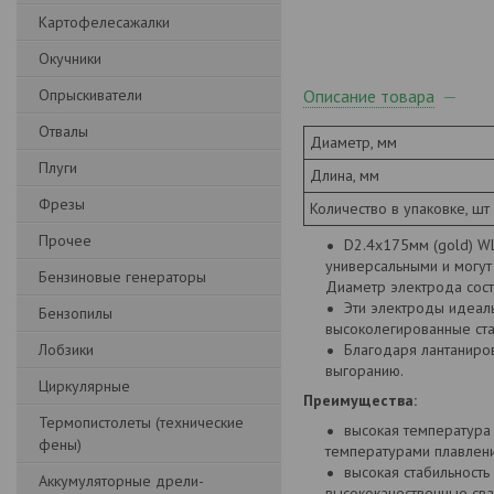
Картофелесажалки
Окучники
Опрыскиватели
Описание товара
Отвалы
Диаметр, мм
Плуги
Длина, мм
Фрезы
Количество в упаковке, шт
Прочее
D2.4x175мм (gold) W
универсальными и могут 
Бензиновые генераторы
Диаметр электрода соста
Эти электроды идеаль
Бензопилы
высоколегированные стал
Лобзики
Благодаря лантаниро
выгоранию.
Циркулярные
Преимущества:
Термопистолеты (технические
высокая температура 
фены)
температурами плавления
высокая стабильность
Аккумуляторные дрели-
высококачественные св