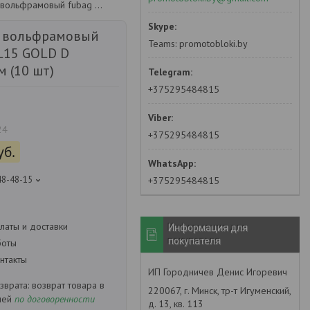
Электрод вольфрамовый fubag wl15 gold d 2,4x175мм (10 шт)
 вольфрамовый
Teams: promotobloki.by
L15 GOLD D
 (10 шт)
+375295484815
24
+375295484815
уб.
48-48-15
+375295484815
латы и доставки
Информация для
покупателя
боты
нтакты
ИП Городничев Денис Игоревич
возврат товара в
220067, г. Минск, тр-т Игуменский,
ней
по договоренности
д. 13, кв. 113