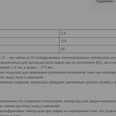
Подробнее
2,4
175
10
L15 – это набор из 10 вольфрамовых лантанированных электродов, ко
применяться для аргонодуговой сварки как на постоянном (DC), так и н
вляет 2,4 мм, а длина – 175 мм.
но подходят для сваривания различных материалов, таких как нелегир
и, медь, титан и алюминий.
ванному покрытию электроды обладают длительным сроком службы и х
плавления, что позволяет использовать электроды для сварки материал
, такими как титан, медь и алюминий;
 вольфрамовых электродов при сварке на переменном токе, что позвол
арочные швы;