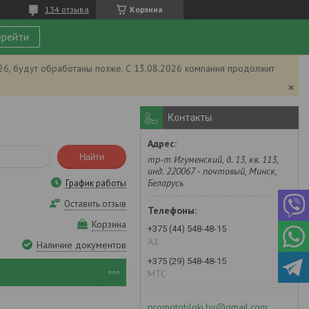
134 отзыва
Корзина
рейти
026, будут обработаны позже. С 13.08.2026 компания продолжит
Контакты
Найти
тр-т Игуменский, д. 13, кв. 113,
инд. 220067 - почтовый, Минск,
Беларусь
График работы
Оставить отзыв
Корзина
+375 (44) 548-48-15
А1
Наличие документов
+375 (29) 548-48-15
MTC
promotobloki.by@gmail.com