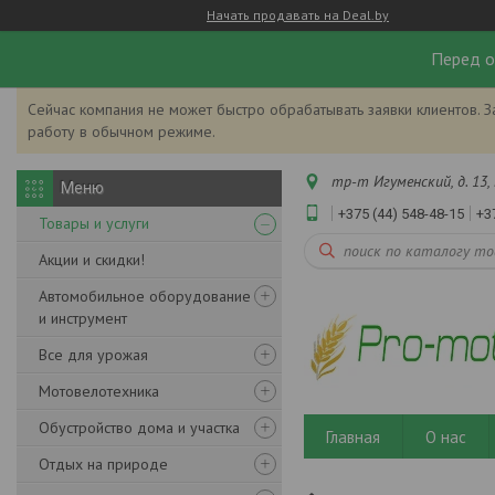
Начать продавать на Deal.by
Перед о
Сейчас компания не может быстро обрабатывать заявки клиентов. З
работу в обычном режиме.
тр-т Игуменский, д. 13, 
+375 (44) 548-48-15
+3
Товары и услуги
Акции и скидки!
Автомобильное оборудование
и инструмент
Все для урожая
Мотовелотехника
Обустройство дома и участка
Главная
О нас
Отдых на природе