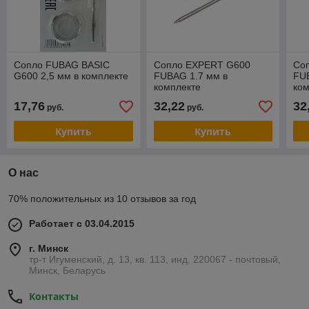
Сопло FUBAG BASIC
Сопло EXPERT G600
Со
G600 2,5 мм в комплекте
FUBAG 1.7 мм в
FU
комплекте
ком
17,76
32,22
32
руб.
руб.
Купить
Купить
О нас
70% положительных из 10 отзывов за год
Работает с 03.04.2015
г. Минск
тр-т Игуменский, д. 13, кв. 113, инд. 220067 - почтовый,
Минск, Беларусь
Контакты