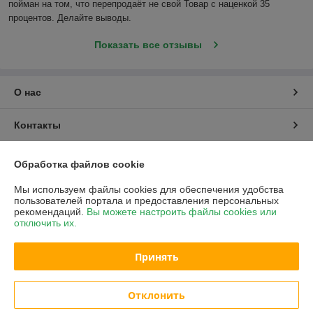
пойман на том, что перепродаёт не свой Товар с наценкой 35 
процентов. Делайте выводы.
Показать все отзывы
О нас
Контакты
Доставка и оплата
Обработка файлов cookie
Мы используем файлы cookies для обеспечения удобства
График работы
пользователей портала и предоставления персональных
рекомендаций.
Вы можете настроить файлы cookies или
отключить их.
Полная версия сайта
Принять
Политика обработки cookies
Сайт создан на платформе Deal.by
Отклонить