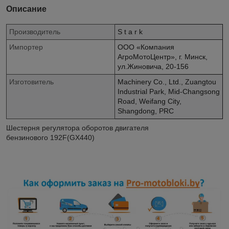
Описание
Производитель
S t a r k
Импортер
ООО «Компания
АгроМотоЦентр», г. Минск,
ул.Жиновича, 20-156
Изготовитель
Machinery Co., Ltd., Zuangtou
Industrial Park, Mid-Changsong
Road, Weifang City,
Shangdong, PRC
Шестерня регулятора оборотов двигателя
бензинового 192F(GX440)