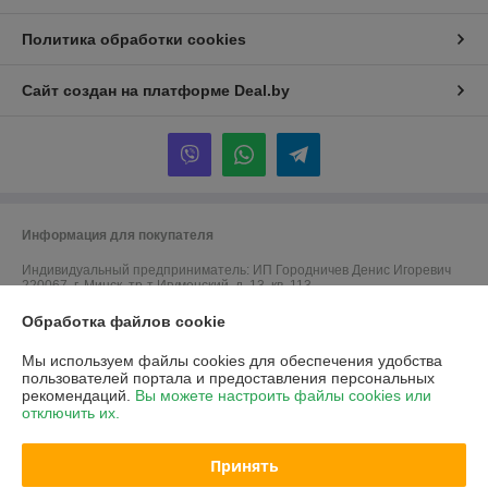
Политика обработки cookies
Сайт создан на платформе Deal.by
Информация для покупателя
Индивидуальный предприниматель:
ИП Городничев Денис Игоревич
220067, г. Минск, тр-т Игуменский, д. 13, кв. 113
Регистрационный номер ЕГР: 192707390
Обработка файлов cookie
УНП: 192707390
Мы используем файлы cookies для обеспечения удобства
пользователей портала и предоставления персональных
Регистрационный орган: Минский городской исполнительный комитет
рекомендаций.
Вы можете настроить файлы cookies или
отключить их.
Дата регистрации компании: 19.09.2016
Ссылка на свидетельство/лицензию
Принять