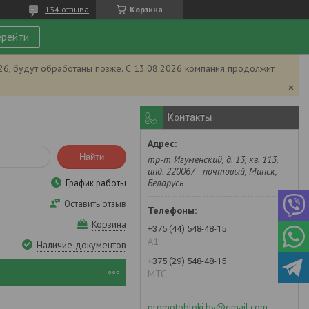
134 отзыва
Корзина
рейти
026, будут обработаны позже. С 13.08.2026 компания продолжит
Контакты
Найти
тр-т Игуменский, д. 13, кв. 113,
инд. 220067 - почтовый, Минск,
Беларусь
График работы
Оставить отзыв
Корзина
+375 (44) 548-48-15
А1
Наличие документов
+375 (29) 548-48-15
MTC
promotobloki.by@gmail.com