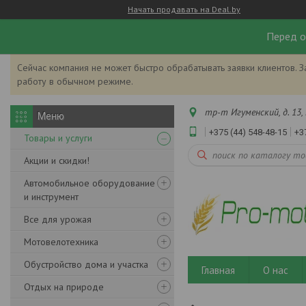
Начать продавать на Deal.by
Перед о
Сейчас компания не может быстро обрабатывать заявки клиентов. З
работу в обычном режиме.
тр-т Игуменский, д. 13, 
+375 (44) 548-48-15
+3
Товары и услуги
Акции и скидки!
Автомобильное оборудование
и инструмент
Все для урожая
Мотовелотехника
Обустройство дома и участка
Главная
О нас
Отдых на природе