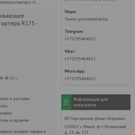
Реле втягивающее электростартера r175 - r195
гивающее
Teams: promotobloki.by
артера R175 -
+375295484815
+375295484815
48-48-15
+375295484815
латы и доставки
Информация для
покупателя
боты
нтакты
ИП Городничев Денис Игоревич
ель и гарантия
220067, г. Минск, тр-т Игуменский,
возврат товара в
д. 13, кв. 113