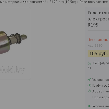
ные материалы для двигателей
R190 диз.(10,5лс)
Реле втя
электрост
R195
Нет в наличии
Код:
3390
105
руб.
+375 (44) 5
А1
Условия оп
График ра
Адрес и ко
Производит