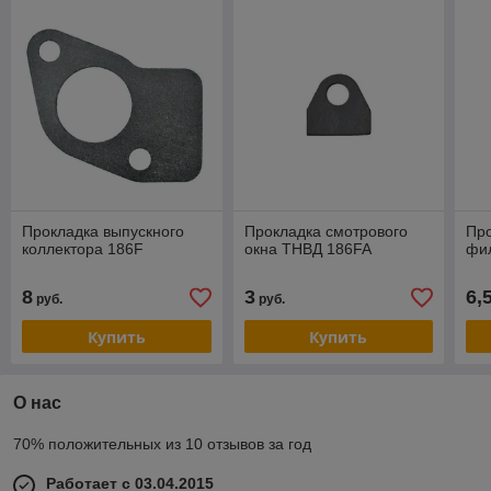
Прокладка выпускного
Прокладка смотрового
Про
коллектора 186F
окна ТНВД 186FA
фи
8
3
6,
руб.
руб.
Купить
Купить
О нас
70% положительных из 10 отзывов за год
Работает с 03.04.2015