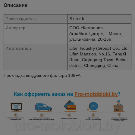
Описание
Производитель
S t a r k
Импортер
ООО «Компания
АгроМотоЦентр», г. Минск,
ул.Жиновича, 20-156
Изготовитель
Lifan lndustry (Group) Co., Ltd.
Lifan Mansion, No.16, FengXi
Road, Caijiagang Town, Beibei
district, Chongqing, China
Прокладка воздушного фильтра 186FA