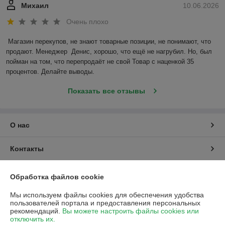
Михаил
10.06.2026
Очень плохо
Магазин перекупов, не знают товарные позиции, не понимают, что 
продают. Менеджер  Денис, хорошо, что ещё не нагрубил. Но, был 
пойман на том, что перепродаёт не свой Товар с наценкой 35 
процентов. Делайте выводы.
Показать все отзывы
О нас
Контакты
Доставка и оплата
Обработка файлов cookie
Мы используем файлы cookies для обеспечения удобства
График работы
пользователей портала и предоставления персональных
рекомендаций.
Вы можете настроить файлы cookies или
отключить их.
Полная версия сайта