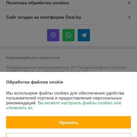
Политика обработки cookies
Сайт создан на платформе Deal.by
Информация для покупателя
Индивидуальный предприниматель:
ИП Городничев Денис Игоревич
220067, г. Минск, тр-т Игуменский, д. 13, кв. 113
Регистрационный номер ЕГР: 192707390
Обработка файлов cookie
УНП: 192707390
Мы используем файлы cookies для обеспечения удобства
пользователей портала и предоставления персональных
Регистрационный орган: Минский городской исполнительный комитет
рекомендаций.
Вы можете настроить файлы cookies или
отключить их.
Дата регистрации компании: 19.09.2016
Ссылка на свидетельство/лицензию
Принять
Ссылка на свидетельство/лицензию