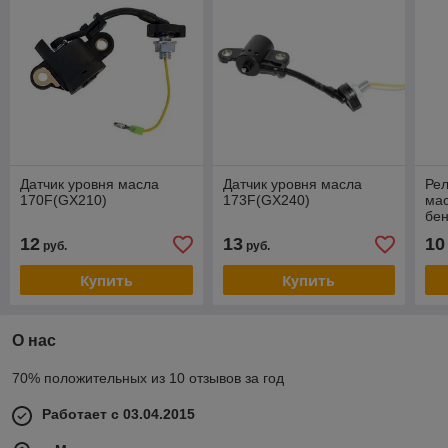
Датчик уровня масла
Датчик уровня масла
Рел
170F(GX210)
173F(GX240)
мас
бен
15
12
13
10
руб.
руб.
Купить
Купить
О нас
70% положительных из 10 отзывов за год
Работает с 03.04.2015