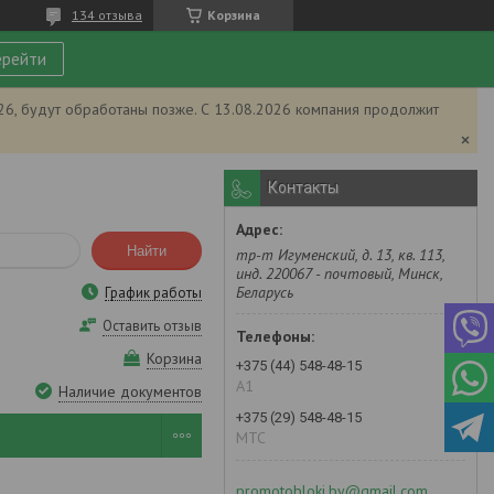
134 отзыва
Корзина
рейти
026, будут обработаны позже. С 13.08.2026 компания продолжит
Контакты
Найти
тр-т Игуменский, д. 13, кв. 113,
инд. 220067 - почтовый, Минск,
Беларусь
График работы
Оставить отзыв
Корзина
+375 (44) 548-48-15
А1
Наличие документов
+375 (29) 548-48-15
MTC
promotobloki.by@gmail.com