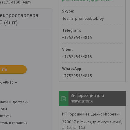
 r175-r180 (4шт)
ектростартера
Teams: promotobloki.by
0 (4шт)
+375295484815
+375295484815
пить
+375295484815
48-48-15
Информация для
покупателя
латы и доставки
боты
ИП Городничев Денис Игоревич
нтакты
220067, г. Минск, тр-т Игуменский,
ель и гарантия
д. 13, кв. 113