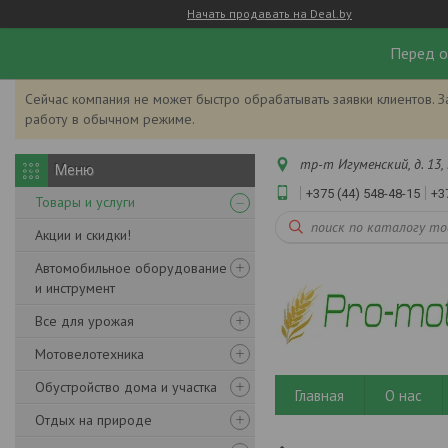
Начать продавать на Deal.by
Перед о
Сейчас компания не может быстро обрабатывать заявки клиентов. З
работу в обычном режиме.
тр-т Игуменский, д. 13, 
+375 (44) 548-48-15
+3
Товары и услуги
Акции и скидки!
Автомобильное оборудование
и инструмент
Все для урожая
Мотовелотехника
Обустройство дома и участка
Главная
О нас
Отдых на природе