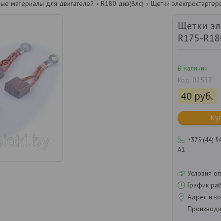
ные материалы для двигателей
R180 диз(8лс)
Щетки электростартера
Щетки эл
R175-R18
В наличии
Код:
02537
40
руб.
Ку
+375 (44) 5
А1
Условия оп
График ра
Адрес и ко
Производит