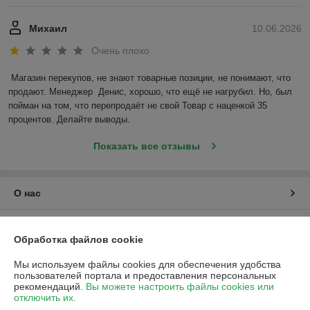
Михаил
10.06.2026
Очень плохо
Магазин перекупов, не знают товарные позиции, не понимают, что 
продают. Менеджер  Денис, хорошо, что ещё не нагрубил. Но, был 
пойман на том, что перепродаёт не свой Товар с наценкой 35 
процентов. Делайте выводы.
Показать все отзывы
О нас
Контакты
Обработка файлов cookie
Доставка и оплата
Мы используем файлы cookies для обеспечения удобства
пользователей портала и предоставления персональных
рекомендаций.
Вы можете настроить файлы cookies или
График работы
отключить их.