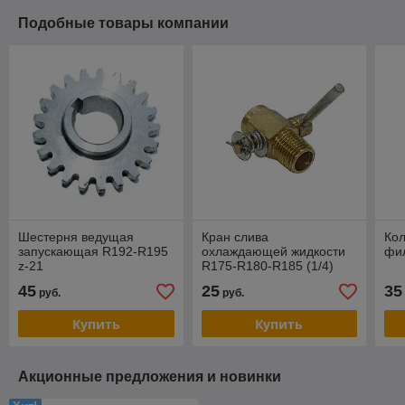
Подобные товары компании
Шестерня ведущая
Кран слива
Кол
запускающая R192-R195
охлаждающей жидкости
фи
z-21
R175-R180-R185 (1/4)
45
25
35
руб.
руб.
Купить
Купить
Акционные предложения и новинки