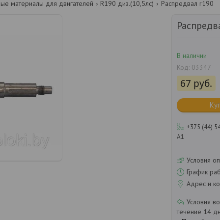
ные материалы для двигателей
R190 диз.(10,5лс)
Распредвал r190
Распредв
В наличии
Код:
03347
67
руб.
Ку
+375 (44) 5
А1
Условия оп
График ра
Адрес и ко
течение 14 д