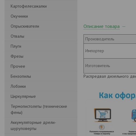
Картофелесажалки
Окучники
Описание товара
Опрыскиватели
Отвалы
Производитель
Плуги
Импортер
Фрезы
Изготовитель
Прочее
Бензопилы
Распредвал дизельного дв
Лобзики
Циркулярные
Термопистолеты (технические
фены)
Аккумуляторные дрели-
шуруповерты