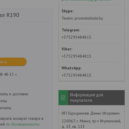
ал R190
Teams: promotobloki.by
+375295484815
+375295484815
пить
48-48-15
+375295484815
латы и доставки
Информация для
покупателя
боты
нтакты
ИП Городничев Денис Игоревич
возврат товара в
220067, г. Минск, тр-т Игуменский,
ней
по договоренности
д. 13, кв. 113