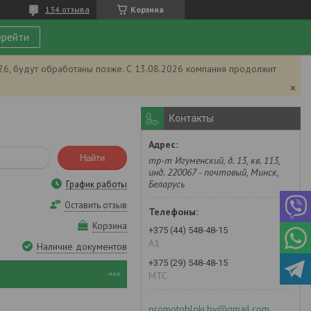
134 отзыва
Корзина
рейти
026, будут обработаны позже. С 13.08.2026 компания продолжит
Контакты
Найти
тр-т Игуменский, д. 13, кв. 113,
инд. 220067 - почтовый, Минск,
Беларусь
График работы
Оставить отзыв
Корзина
+375 (44) 548-48-15
А1
Наличие документов
+375 (29) 548-48-15
MTC
promotobloki.by@gmail.com