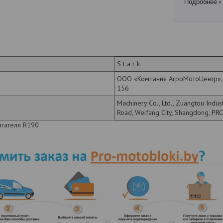
Подробнее
S t a r k
ООО «Компания АгроМотоЦентр», г
156
Machinery Co., Ltd., Zuangtou Indus
Road, Weifang City, Shangdong, PRC
игателя R190