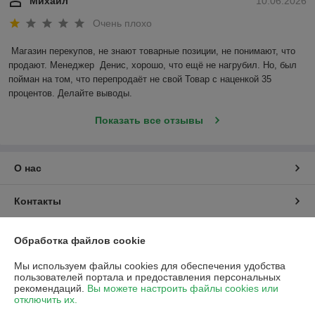
Михаил
10.06.2026
Очень плохо
Магазин перекупов, не знают товарные позиции, не понимают, что 
продают. Менеджер  Денис, хорошо, что ещё не нагрубил. Но, был 
пойман на том, что перепродаёт не свой Товар с наценкой 35 
процентов. Делайте выводы.
Показать все отзывы
О нас
Контакты
Доставка и оплата
Обработка файлов cookie
Мы используем файлы cookies для обеспечения удобства
График работы
пользователей портала и предоставления персональных
рекомендаций.
Вы можете настроить файлы cookies или
отключить их.
Полная версия сайта