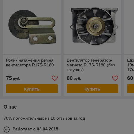
Ролик натяжения ремня
Вентилятор генератор-
Шки
вентилятора R175-R180
магнето R175-R180 (без
19м
катушек)
17
75
80
60
руб.
руб.
Купить
Купить
О нас
70% положительных из 10 отзывов за год
Работает с 03.04.2015