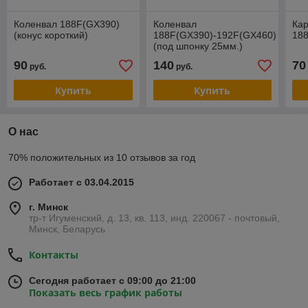
Коленвал 188F(GX390)
Коленвал
Ка
(конус короткий)
188F(GX390)-192F(GX460)
18
(под шпонку 25мм.)
90
140
70
руб.
руб.
Купить
Купить
О нас
70% положительных из 10 отзывов за год
Работает с 03.04.2015
г. Минск
тр-т Игуменский, д. 13, кв. 113, инд. 220067 - почтовый,
Минск, Беларусь
Контакты
Сегодня работает с 09:00 до 21:00
Показать весь график работы