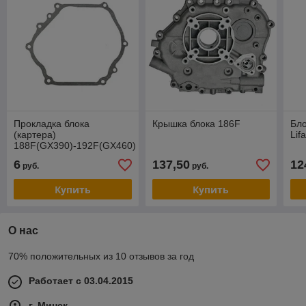
Прокладка блока
Крышка блока 186F
Бло
(картера)
Lif
188F(GX390)-192F(GX460)
6
137,50
12
руб.
руб.
Купить
Купить
О нас
70% положительных из 10 отзывов за год
Работает с 03.04.2015
г. Минск