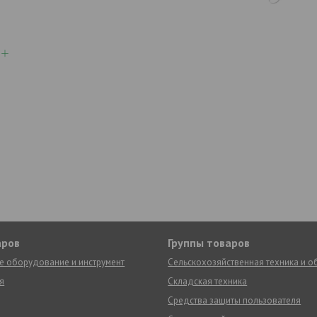
аров
Группы товаров
е оборудование и инструмент
Сельскохозяйственная техника и 
я
Складская техника
Средства защиты пользователя