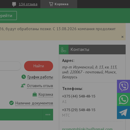
134 отзыва
Корзина
рейти
026, будут обработаны позже. С 13.08.2026 компания продолжит
Контакты
Найти
тр-т Игуменский, д. 13, кв. 113,
инд. 220067 - почтовый, Минск,
Беларусь
График работы
Оставить отзыв
Корзина
+375 (44) 548-48-15
А1
Наличие документов
+375 (29) 548-48-15
MTC
promotobloki.by@gmail.com