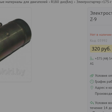
ные материалы для двигателей
R180 диз(8лс)
Электростартер r175-r
Электрос
Z-9
Нет в наличии
Код:
03992
320
руб.
+375 (44) 5
А1
Условия оп
График ра
Адрес и ко
Производит
течение 14 д