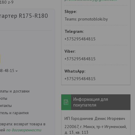
180 z-9
тартер R175-R180
Teams: promotobloki.by
+375295484815
+375295484815
48-48-15
+375295484815
латы и доставки
боты
Информация для
покупателя
нтакты
ель и гарантия
ИП Городничев Денис Игоревич
возврат товара в
220067, г. Минск, тр-т Игуменский,
ней
по договоренности
д. 13, кв. 113