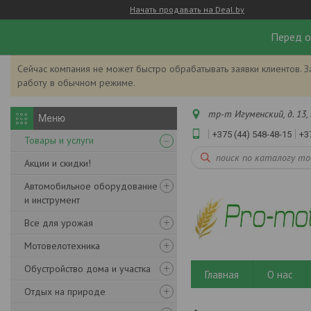
Начать продавать на Deal.by
Перед о
Сейчас компания не может быстро обрабатывать заявки клиентов. З
работу в обычном режиме.
тр-т Игуменский, д. 13, 
+375 (44) 548-48-15
+3
Товары и услуги
Акции и скидки!
Автомобильное оборудование
и инструмент
Все для урожая
Мотовелотехника
Обустройство дома и участка
Главная
О нас
Отдых на природе