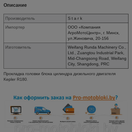
Описание
Производитель
S t a r k
Импортер
ООО «Компания
АгроМотоЦентр», г. Минск,
ул.Жиновича, 20-156
Изготовитель
Weifang Runda Machinery Co.,
Ltd., Zuangtou Industrial Park,
Mid-Changsong Road, Weifang
City, Shangdong, PRC
Прокладка головки блока цилиндра дизельного двигателя
Kepler R180.