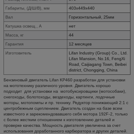
Габариты, (Д/Ш/В), мм
403х449х440
Вал
Горизонтальный, 25мм
Катушка освещ., А
нет
Масса, кг
44
Гарантия
12 месяцев
Изготовитель
Lifan lndustry (Group) Co., Ltd.
Lifan Mansion, No.16, FengXi
Road, Caijiagang Town, Beibei
district, Chongqing, China
Бензиновый двигатель Lifan KP460 разработан для установки
на мототехнику различного уровня. Двигатель хорошо
подходит для установки на мотобуксировщики (мотособаки),
снегоходы, болотоходы, вездеходы, картинги, лодочные
моторы, мотопомпы и пр. технику. Редуктор понижающий 2:1 с
центробежным сцеплением. Двигатель создан на базе всем
известного и зарекомендовавшего себя мотора 192F-2, только
с более жестким отношением к изготовлению деталей и
проверке качества. Мощность двигателя увеличена за счет
использования доработанного карбюратора и других деталей.