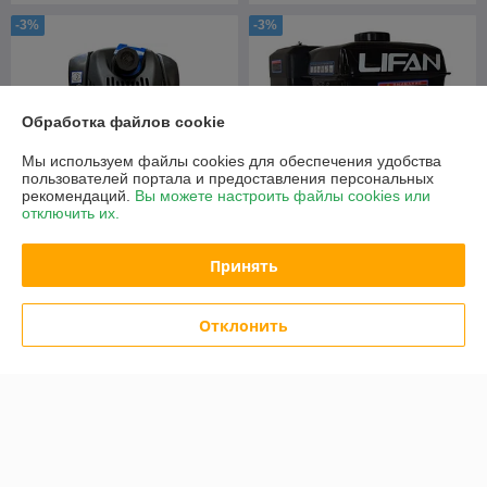
-3%
-3%
Обработка файлов cookie
Мы используем файлы cookies для обеспечения удобства
пользователей портала и предоставления персональных
рекомендаций.
Вы можете настроить файлы cookies или
отключить их.
Двигатель Lifan 177F(вал
Принять
Двигатель Lifan 1P70FV-3B
25мм под шпонку, 90x90)
(вал 22мм) 6,5лс
9лс
Отклонить
В наличии
В наличии
515
810
530,93 руб.
835,05 руб.
руб.
руб.
Купить
Купить
Показать ещё