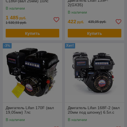
Двигатель Lifan 139F-
C186F(вал 25мм) 10лс
2(GX35)
В наличии
В наличии
1 485
руб.
422
435,05 руб.
руб.
1 530,93 руб.
Купить
Купить
Хит!
-3%
Двигатель Lifan 170F (вал
Двигатель Lifan 168F-2 (вал
19,05мм) 7лс
20мм под шпонку) 6.5л.с
В наличии
В наличии