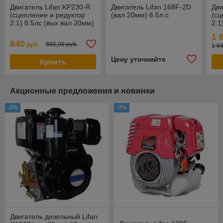
Двигатель Lifan KP230-R
Двигатель Lifan 168F-2D
Дви
(сцепление и редуктор
(вал 20мм) 6.5л.с
(сц
2:1) 8.5лс (вых вал 20мм)
2:1
1 
840
865,98 руб.
руб.
1 6
Цену уточняйте
Купить
Акционные предложения и новинки
-3%
-3%
Двигатель дизельный Lifan