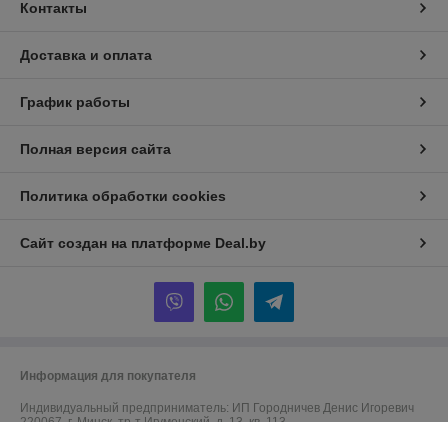
Контакты
Доставка и оплата
График работы
Полная версия сайта
Политика обработки cookies
Сайт создан на платформе Deal.by
Информация для покупателя
Индивидуальный предприниматель:
ИП Городничев Денис Игоревич
220067, г. Минск, тр-т Игуменский, д. 13, кв. 113