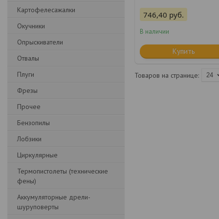
Картофелесажалки
746,40
руб.
Окучники
В наличии
Опрыскиватели
Купить
Отвалы
Плуги
Фрезы
Прочее
Бензопилы
Лобзики
Циркулярные
Термопистолеты (технические
фены)
Аккумуляторные дрели-
шуруповерты