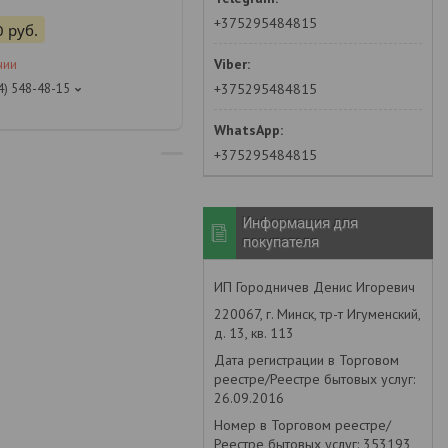
+375295484815
0
руб.
чии
+375295484815
4) 548-48-15
+375295484815
Информация для
покупателя
ИП Городничев Денис Игоревич
220067, г. Минск, тр-т Игуменский,
д. 13, кв. 113
Дата регистрации в Торговом
реестре/Реестре бытовых услуг:
26.09.2016
Номер в Торговом реестре/
Реестре бытовых услуг: 353193,