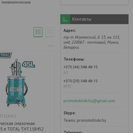
 пневматические
Контакты
тр-т Игуменский, д. 13, кв. 113,
инд. 220067 - почтовый, Минск,
Беларусь
+375 (44) 548-48-15
А1
+375 (29) 548-48-15
MTC
promotobloki.by@gmail.com
HT118452
Teams: promotobloki.by
ческая смазочная
45 л TOTAL THT118452