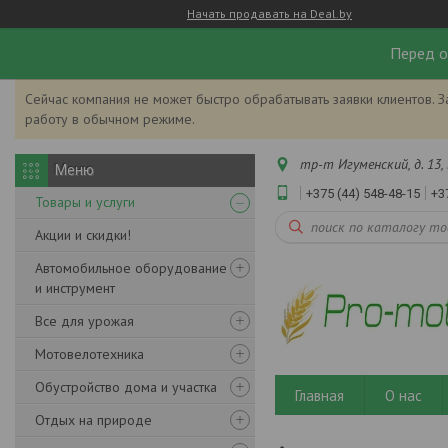
Начать продавать на Deal.by
Перед о
Сейчас компания не может быстро обрабатывать заявки клиентов. З
работу в обычном режиме.
тр-т Игуменский, д. 13, 
+375 (44) 548-48-15
+3
Товары и услуги
Акции и скидки!
Автомобильное оборудование
и инструмент
Все для урожая
Мотовелотехника
Обустройство дома и участка
Главная
О нас
Отдых на природе