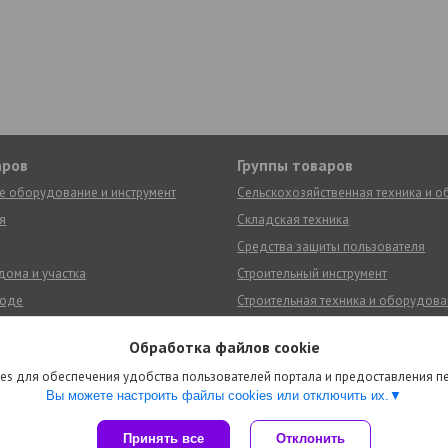
аров
Группы товаров
е оборудование и инструмент
Сельскохозяйственная техника и 
я
Складская техника
Средства защиты пользователя
дома и участка
Строительный инструмент
роде
Строительная техника и оборудов
ериалы, аксессуары и запчасти
Тепловое и климатическое оборуд
Обработка файлов cookie
румент
Электроинструмент и оборудовани
es для обеспечения удобства пользователей портала и предоставления 
ика
Сувенирная продукция
Вы можете настроить файлы cookies или отключить их.
Сайт создан на платформе Deal.by
Принять все
Отклонить