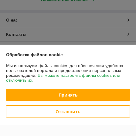
О нас
Контакты
Доставка и оплата
Обработка файлов cookie
График работы
Мы используем файлы cookies для обеспечения удобства
пользователей портала и предоставления персональных
рекомендаций.
Вы можете настроить файлы cookies или
Полная версия сайта
отключить их.
Политика обработки cookies
Принять
Сайт создан на платформе Deal.by
Отклонить