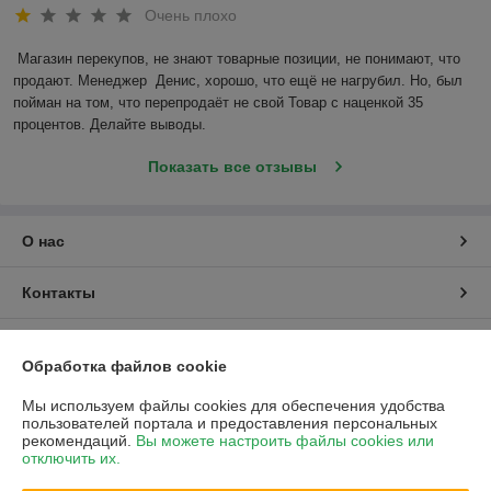
Очень плохо
Магазин перекупов, не знают товарные позиции, не понимают, что 
продают. Менеджер  Денис, хорошо, что ещё не нагрубил. Но, был 
пойман на том, что перепродаёт не свой Товар с наценкой 35 
процентов. Делайте выводы.
Показать все отзывы
О нас
Контакты
Доставка и оплата
Обработка файлов cookie
График работы
Мы используем файлы cookies для обеспечения удобства
пользователей портала и предоставления персональных
рекомендаций.
Вы можете настроить файлы cookies или
Полная версия сайта
отключить их.