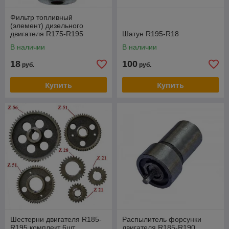
Фильтр топливный
(элемент) дизельного
двигателя R175-R195
Шатун R195-R18
(84х29)
В наличии
В наличии
18
100
руб.
руб.
Купить
Купить
Шестерни двигателя R185-
Распылитель форсунки
R195 комплект 6шт
двигателя R185-R190