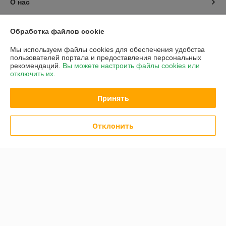
О нас
Контакты
Обработка файлов cookie
Доставка и оплата
Мы используем файлы cookies для обеспечения удобства
пользователей портала и предоставления персональных
рекомендаций.
Вы можете настроить файлы cookies или
График работы
отключить их.
Полная версия сайта
Принять
Политика обработки cookies
Отклонить
Сайт создан на платформе Deal.by
Информация для покупателя