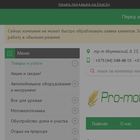
Начать продавать на Deal.by
Перед о
Сейчас компания не может быстро обрабатывать заявки клиентов. З
работу в обычном режиме.
тр-т Игуменский, д. 13, 
+375 (44) 548-48-15
+3
Товары и услуги
Акции и скидки!
Автомобильное оборудование
и инструмент
Все для урожая
Мотовелотехника
Обустройство дома и участка
Главная
О нас
Отдых на природе