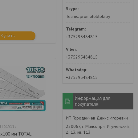
Teams: promotobloki.by
Купить
+375295484815
+375295484815
+375295484815
Информация для
покупателя
ИП Городничев Денис Игоревич
220067, г. Минск, тр-т Игуменский,
HT519112
д. 13, кв. 113
8x100 мм TOTAL