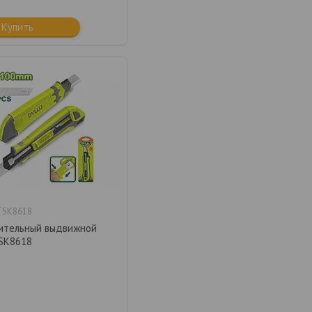
Купить
TSK8618
ительный выдвижной
SK8618