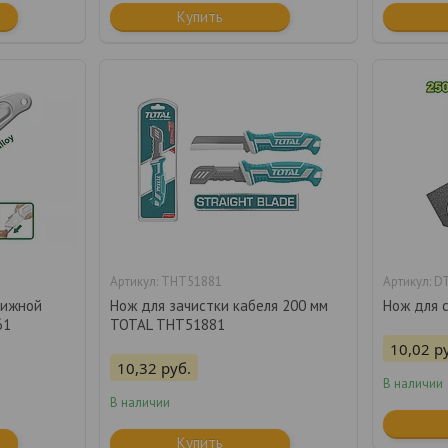
Купить
THT51881
D
вижной
Нож для зачистки кабеля 200 мм
Нож для 
61
TOTAL THT51881
10,02
р
10,32
руб.
В наличии
В наличии
Купить