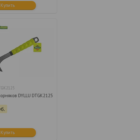
Купить
TGK2125
сорняков DYLLU DTGK2125
уб.
Купить