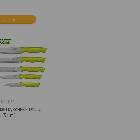
Купить
TKK1K51
жей кухонных DYLLU
(5 шт.)