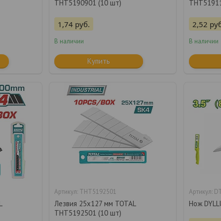
THT5190901 (10 шт)
THT5191
1,74
руб.
2,52
руб
В наличии
В наличии
Купить
THT5192501
D
L
Лезвия 25х127 мм TOTAL
Нож DYLL
THT5192501 (10 шт)