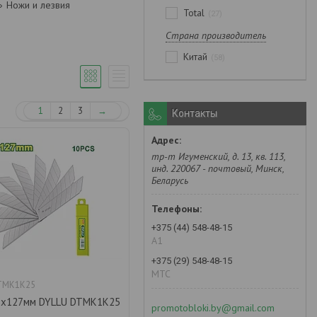
Ножи и лезвия
Total
27
Страна производитель
Китай
58
1
2
3
→
Контакты
тр-т Игуменский, д. 13, кв. 113,
инд. 220067 - почтовый, Минск,
Беларусь
+375 (44) 548-48-15
А1
+375 (29) 548-48-15
MTC
TMK1K25
5х127мм DYLLU DTMK1K25
promotobloki.by@gmail.com