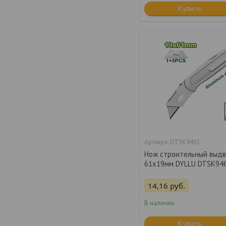
Купить
DTSK9461
Нож строительный выд
61х19мм DYLLU DTSK94
14,16
руб.
В наличии
Купить