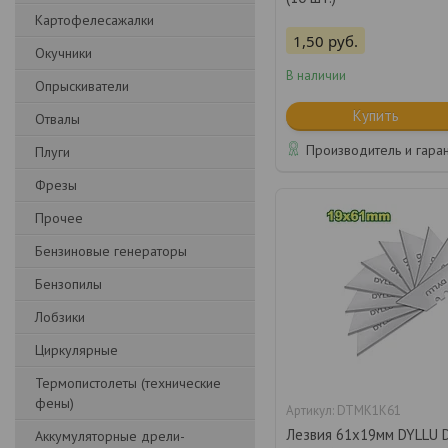
Картофелесажалки
1,50
руб.
Окучники
В наличии
Опрыскиватели
Купить
Отвалы
Производитель и гара
Плуги
Фрезы
Прочее
Бензиновые генераторы
Бензопилы
Лобзики
Циркулярные
Термопистолеты (технические
фены)
DTMK1K61
Лезвия 61х19мм DYLLU
Аккумуляторные дрели-