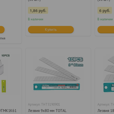
1,86
руб.
6
руб.
В наличии
В наличии
Купить
нтия
THT5190901
T
 DTMK1K61
Лезвия 9x80 мм TOTAL
Лезвия 1