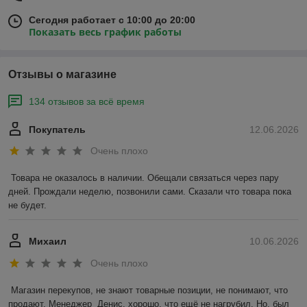
позволяет выбрать наиболее подходящий тип прибора под
конкретные задачи. Современные электронные модели
Сегодня работает с 10:00 до 20:00
значительно расширяют возможности измерений за счёт
Показать весь график работы
автоматизации процесса и повышения точности. Правильное
использование курвиметров способствует повышению
качества продукции, улучшению проектных решений и
Отзывы о магазине
сохранению исторических памятников.
134 отзывов за всё время
Покупатель
12.06.2026
Очень плохо
Товара не оказалось в наличии. Обещали связаться через пару 
дней. Прождали неделю, позвонили сами. Сказали что товара пока 
не будет.
Михаил
10.06.2026
Очень плохо
Магазин перекупов, не знают товарные позиции, не понимают, что 
продают. Менеджер  Денис, хорошо, что ещё не нагрубил. Но, был 