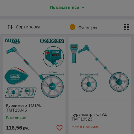
реставрации. В этой статье мы рассмотрим основные
Показать всё
характеристики курвиметров, их виды, принцип работы и
области применения.
Курвиметр — это инструмент, который позволяет измерять
Сортировка
0
Фильтры
радиус кривой линии или определять её кривизну. В отличие
от обычных линейных измерителей, курвиметры позволяют
быстро и точно оценить геометрические параметры кривых
линий без необходимости их точного моделирования или
построения.
Существует несколько типов курвиметров, каждый из которых
подходит для определённых задач:
Механические курвиметры — состоят из
металлической или пластиковой рамки с движущимися
элементами, которые позволяют сопоставлять кривую
с шаблонами или шаблонными поверхностями.
Оптические курвиметры — используют оптические
системы для определения радиуса по изображению
Курвиметр TOTAL
или тени кривой.
TMT19945
Курвиметр TOTAL
Электронные (цифровые) курвиметры — оснащены
В наличии
TMT19923
датчиками и дисплеями для автоматического
Нет в наличии
118,56
измерения радиусов и кривизны с высокой точностью.
руб.