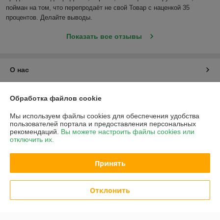
пойман на том, что перепродаёт не свой Товар с наценкой 35 
процентов. Делайте выводы.
Показать все отзывы
О нас
Контакты
Обработка файлов cookie
Доставка и оплата
Мы используем файлы cookies для обеспечения удобства
пользователей портала и предоставления персональных
рекомендаций.
Вы можете настроить файлы cookies или
График работы
отключить их.
Полная версия сайта
Принять
Политика обработки cookies
Отклонить
Сайт создан на платформе Deal.by