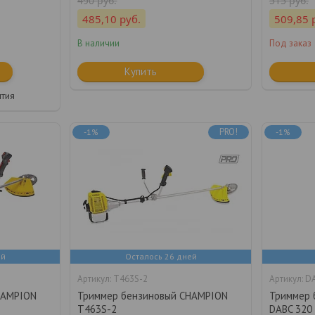
490
руб.
515
руб.
485,10
руб.
509,85
В наличии
Под заказ
Купить
нтия
PRO!
-1%
-1%
ей
Осталось 26 дней
T463S-2
DA
HAMPION
Триммер бензиновый CHAMPION
Триммер 
T463S-2
DABC 320