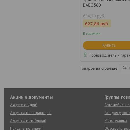
DABC 560
634,20
руб.
627,86
руб.
В наличии
Купить
Производитель и гара
Акции и документы
Группы тов
Акции и скидки!
Автомобильно
Акция на минитракторы!
Все для урожа
Акция на мотоблоки!
Мототехника
Прицепы по акции!
Обустройство 