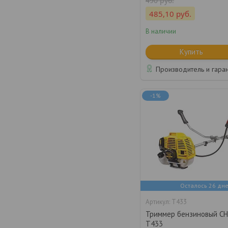
490
руб.
485,10
руб.
В наличии
Купить
Производитель и гара
-1%
Осталось 26 дн
Т433
Триммер бензиновый C
Т433