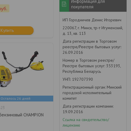
Информация для
покупателя
руб.
ИП Городничев Денис Игоревич
220067, г. Минск, тр-т Игуменский,
Купить
д. 13, кв. 113
Дата регистрации в Торговом
реестре/Реестре бытовых услуг:
26.09.2016
Номер в Торговом реестре/
Реестре бытовых услуг: 353193,
Республика Беларусь
УНП: 192707390
Регистрационный орган: Минский
городской исполнительный
комитет
Осталось 26 дней
Дата регистрации компании:
523
19.09.2016
бензиновый CHAMPION
Ссылка на свидетельство/
лицензию