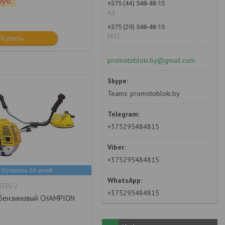
руб.
+375 (44) 548-48-15
А1
+375 (29) 548-48-15
MTC
Купить
promotobloki.by@gmail.com
Teams: promotobloki.by
+375295484815
+375295484815
Осталось 26 дней
33S-2
+375295484815
бензиновый CHAMPION