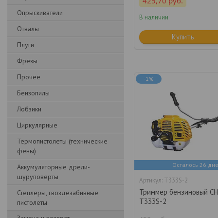
425,70
руб.
Опрыскиватели
В наличии
Отвалы
Купить
Плуги
Фрезы
Прочее
-1%
Бензопилы
Лобзики
Циркулярные
Термопистолеты (технические
фены)
Осталось 26 дн
Аккумуляторные дрели-
шуруповерты
Т333S-2
Триммер бензиновый C
Степлеры, гвоздезабивные
T333S-2
пистолеты