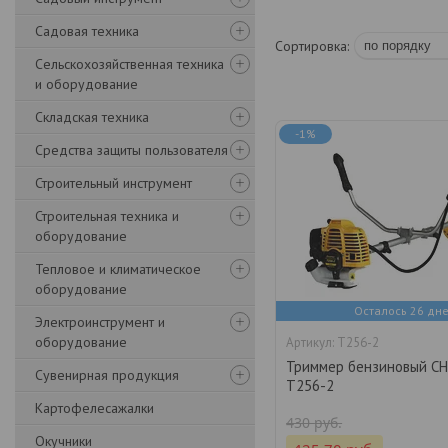
Садовая техника
Сельскохозяйственная техника
и оборудование
Складская техника
-1%
Средства защиты пользователя
Строительный инструмент
Строительная техника и
оборудование
Тепловое и климатическое
оборудование
Осталось 26 дн
Электроинструмент и
оборудование
T256-2
Триммер бензиновый C
Сувенирная продукция
T256-2
Картофелесажалки
430
руб.
Окучники