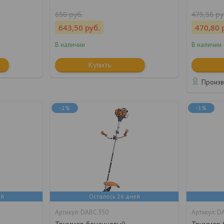
650
руб.
475,56
ру
643,50
руб.
470,80
В наличии
В наличии
Купить
Произв
-1%
-1%
ей
Осталось 26 дней
DABC 350
DA