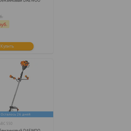
бензиновый DAEWOO
б.
руб.
Купить
Осталось 26 дней
BC 550
бензиновый DAEWOO