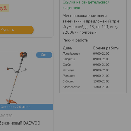
Ссылка на свидетельство/
лицензию
руб.
Местонахождение книги
замечаний и предложений: тр-т
Игуменский, д. 13, кв. 113, инд.
Купить
220067 - почтовый
Режим работы:
День
Время работы
Понедельник
09:00-21:00
Хит!
Вторник
09:00-21:00
Среда
09:00-21:00
Четверг
09:00-21:00
Пятница
09:00-21:00
Суббота
10:00-20:00
Воскресенье
10:00-20:00
Осталось 26 дней
BC 320
бензиновый DAEWOO