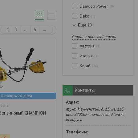
Daewoo Power
9
Deko
1
Еще 10
1
2
...
5
→
Страна производитель
Австрия
1
Италия
4
Китай
74
Контакты
Осталось 26 дней
33-2
тр-т Игуменский, д. 13, кв. 113,
бензиновый CHAMPION
инд. 220067 - почтовый, Минск,
Беларусь