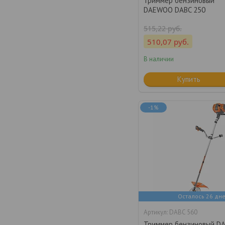
Триммер бензиновый
DAEWOO DABC 250
515,22
руб.
510,07
руб.
В наличии
Купить
-1%
Осталось 26 дн
DABC 560
Триммер бензиновый 