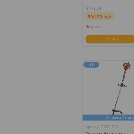
510
руб.
504,90
руб.
Под заказ
Купить
-1%
Осталось 26 дн
DABC 250