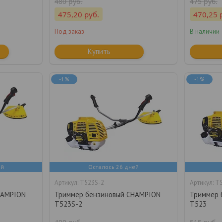
480
руб.
475
руб.
475,20
руб.
470,25
Под заказ
В наличии
Купить
-1%
-1%
ей
Осталось 26 дней
T523S-2
T
HAMPION
Триммер бензиновый CHAMPION
Триммер 
T523S-2
T523