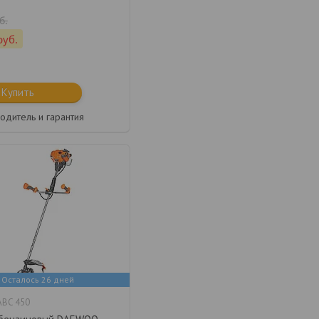
б.
руб.
Купить
одитель и гарантия
Осталось 26 дней
BC 450