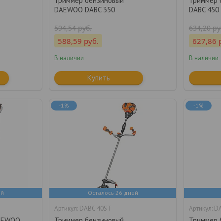
Триммер бензиновый
Триммер 
DAEWOO DABC 350
DABC 450
594,54
руб.
634,20
ру
588,59
руб.
627,86
В наличии
В наличии
Купить
-1%
-1%
ей
Осталось 26 дней
DABC 40ST
DA
DAEWOO
Триммер бензиновый
Триммер 