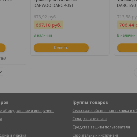
DAEWOO DABC 40ST
DABC 550
673,92
руб.
713,58
ру
667,18
руб.
706,44
В наличии
В наличии
Купить
нтия
аров
Группы товаров
е оборудование и инструмент
Сельскохозяйственная техника и 
я
Складская техника
Средства защиты пользователя
дома и участка
Строительный инструмент