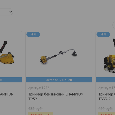
-1%
-1%
ей
Осталось 26 дней
T252
Т3
HAMPION
Триммер бензиновый CHAMPION
Триммер 
T252
T333-2
435
руб.
450
руб.