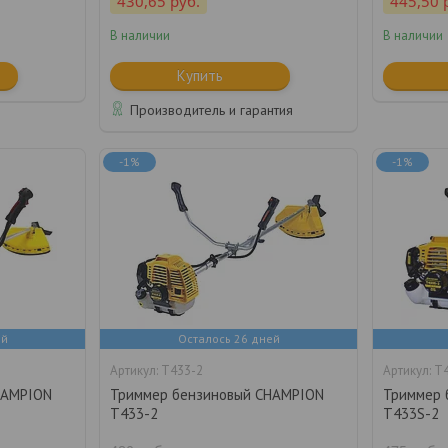
430,65
руб.
445,50
В наличии
В наличии
Купить
Производитель и гарантия
-1%
-1%
ей
Осталось 26 дней
Т433-2
Т4
HAMPION
Триммер бензиновый CHAMPION
Триммер 
T433-2
T433S-2