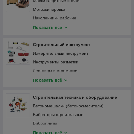
Маски защитные и очки
Мотоэкипировка
Наколенники рабочие
Наушники
Показать всё
Перчатки защитные и краги
Привязь страховочная
Строительный инструмент
Спецодежда
Измерительный инструмент
Инструменты разметки
Лестницы и стремянки
Зажимы
Показать всё
Малярный, штукатурно-отделочный инструмент
Монтажный инструмент
Строительная техника и оборудование
Мусоропровод
Бетономешалки (бетоносмесители)
Наборы ручного инструмента
Вибраторы строительные
Паяльники, оловоотсосы
Виброплиты
Пневматический инструмент
Виброрейки
Показать всё