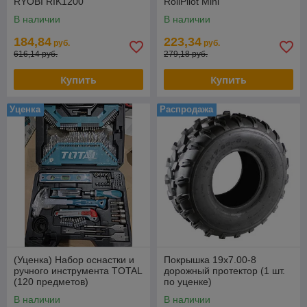
RYOBI RIK1200
RollPilot Mini
В наличии
В наличии
184,84
223,34
руб.
руб.
616,14 руб.
279,18 руб.
Купить
Купить
Уценка
Распродажа
(Уценка) Набор оснастки и
Покрышка 19х7.00-8
ручного инструмента TOTAL
дорожный протектор (1 шт.
(120 предметов)
по уценке)
THKTAC01120
В наличии
В наличии