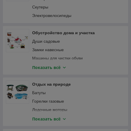
Пылесосы автомобильные
Соединители садовые
Скутеры
Специализированный автоинструмент
Тапенеры (степлеры) для подвязки растений
Электровелосипеды
Фонари автомобильные
Теплицы и парники
Шланги садовые
Обустройство дома и участка
Веревка, канаты
Души садовые
Замки навесные
Машины для чистки обуви
Мебель и интерьер
Показать всё
Приспособления для уборки
Сантехника
Отдых на природе
Сейфы
Батуты
Умывальники для дачи
Горелки газовые
Лодочные моторы
Лодки надувные ПВХ
Показать всё
Мультитулы