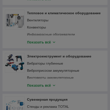
Специализированный инструмент
Вибротрамбовки
Столярно-слесарный инструмент
Генераторы и электростанции
Тепловое и климатическое оборудование
Затирочные машины
Вентиляторы
Компрессоры
Конвекторы
Мотобуры и мотодрели
Инфракрасные обогреватели
Мотопомпы
Кондиционеры
Показать всё
Опрессовщики
Тепловентиляторы
Пылесосы строительные
Тепловые пушки
Электроинструмент и оборудование
Сварочные аппараты
Терморегуляторы (термостаты)
Вибраторы глубинные
Станки
Масляные радиаторы
Виброприсоски аккумуляторные
Трубогибы, арматурогибы
Винтоверты аккумуляторные
Швонарезчики
Гаечные ключи и трещотки аккумуляторные
Показать всё
ATS-автоматика
Гайковерты
Гвоздезабивные пистолеты, степлеры
Сувенирная продукция
Дрели
Стенды и реклама TOTAL