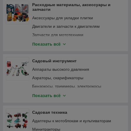
Фонари и светильники
Расходные материалы, аксессуары и
запчасти
Аксессуары для укладки плитки
Двигатели и запчасти к двигателям
Запчасти для мототехники
Зарядные устройства, аккумуляторы
Показать всё
Замки велосипедные
Крепежные изделия
Садовый инструмент
Лампочки и светильники
Аппараты высокого давления
Ленты
Аэраторы, скарификаторы
Масла и смазки
Бензокосы, триммеры, электрокосы
Принадлежности для садового инструмента
Бензопилы, цепные электропилы
Показать всё
Принадлежности для садовой техники
Воздуходувки, пылесосы садовые
Принадлежности для строительного
Газонокосилки
Садовая техника
инструмента
Дровоколы
Адаптеры к мотоблокам и культиваторам
Принадлежности для строительной техники и
Зернодробилки, измельчители кормов
оборудования
Минитракторы