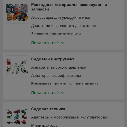
Фонари и светильники
Расходные материалы, аксессуары и
запчасти
Аксессуары для укладки плитки
Двигатели и запчасти к двигателям
Запчасти для мототехники
Зарядные устройства, аккумуляторы
Показать всё
Замки велосипедные
Крепежные изделия
Садовый инструмент
Лампочки и светильники
Аппараты высокого давления
Ленты
Аэраторы, скарификаторы
Масла и смазки
Бензокосы, триммеры, электрокосы
Принадлежности для садового инструмента
Бензопилы, цепные электропилы
Показать всё
Принадлежности для садовой техники
Воздуходувки, пылесосы садовые
Принадлежности для строительного
Газонокосилки
Садовая техника
инструмента
Дровоколы
Адаптеры к мотоблокам и культиваторам
Принадлежности для строительной техники и
Зернодробилки, измельчители кормов
оборудования
Минитракторы