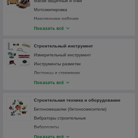
Маски защитные и очки
Мотоэкипировка
Наколенники рабочие
Наушники
Показать всё
Перчатки защитные и краги
Привязь страховочная
Строительный инструмент
Спецодежда
Измерительный инструмент
Инструменты разметки
Лестницы и стремянки
Зажимы
Показать всё
Малярный, штукатурно-отделочный инструмент
Монтажный инструмент
Строительная техника и оборудование
Мусоропровод
Бетономешалки (бетоносмесители)
Наборы ручного инструмента
Вибраторы строительные
Паяльники, оловоотсосы
Виброплиты
Пневматический инструмент
Виброрейки
Показать всё