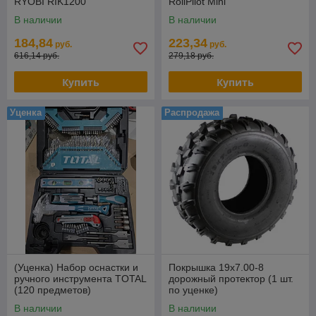
RYOBI RIK1200
RollPilot Mini
В наличии
В наличии
184,84
223,34
руб.
руб.
616,14 руб.
279,18 руб.
Купить
Купить
Уценка
Распродажа
(Уценка) Набор оснастки и
Покрышка 19х7.00-8
ручного инструмента TOTAL
дорожный протектор (1 шт.
(120 предметов)
по уценке)
THKTAC01120
В наличии
В наличии