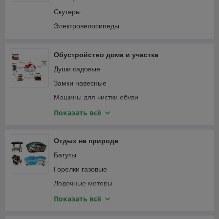
Пылесосы автомобильные
Соединители садовые
Скутеры
Специализированный автоинструмент
Тапенеры (степлеры) для подвязки растений
Электровелосипеды
Фонари автомобильные
Теплицы и парники
Шланги садовые
Обустройство дома и участка
Веревка, канаты
Души садовые
Замки навесные
Машины для чистки обуви
Мебель и интерьер
Показать всё
Приспособления для уборки
Сантехника
Отдых на природе
Сейфы
Батуты
Умывальники для дачи
Горелки газовые
Лодочные моторы
Лодки надувные ПВХ
Показать всё
Мультитулы