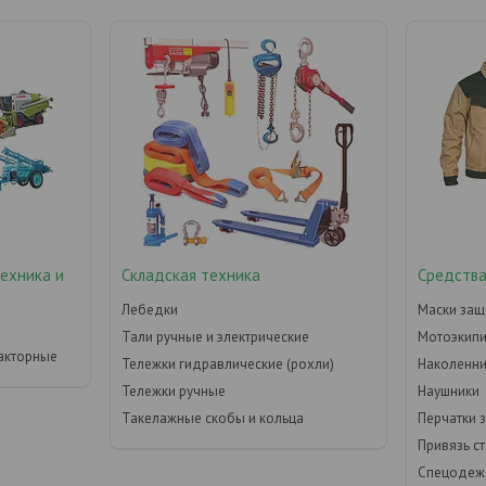
техника и
Складская техника
Средства
Лебедки
Маски защ
Тали ручные и электрические
Мотоэкип
акторные
Тележки гидравлические (рохли)
Наколенни
Тележки ручные
Наушники
Такелажные скобы и кольца
Перчатки 
Привязь с
Спецодеж