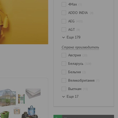
4Max
1
ADDO INDIA
8
AEG
455
AGT
8
Еще 179
Страна производитель
Австрия
20
Беларусь
328
Бельгия
2
Великобритания
1
Вьетнам
15
Еще 17