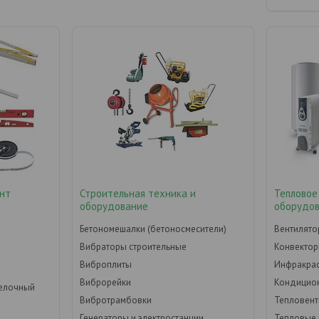
нт
Строительная техника и
Тепловое
оборудование
оборудо
Бетономешалки (бетоносмесители)
Вентилят
Вибраторы строительные
Конвекто
Виброплиты
Инфракрас
Виброрейки
Кондицио
делочный
Вибротрамбовки
Тепловен
Генераторы и электростанции
Тепловые 