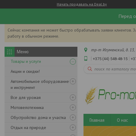
Начать продавать на Deal.by
Перед о
Сейчас компания не может быстро обрабатывать заявки клиентов. З
работу в обычном режиме.
тр-т Игуменский, д. 13, 
+375 (44) 548-48-15
+3
Товары и услуги
Акции и скидки!
Автомобильное оборудование
и инструмент
Все для урожая
Мотовелотехника
Обустройство дома и участка
Главная
О нас
Отдых на природе