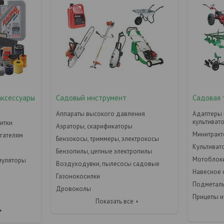
аксессуары
Садовый инструмент
Садовая 
Аппараты высокого давления
Адаптеры 
культиват
итки
Аэраторы, скарификаторы
Минитрак
игателям
Бензокосы, триммеры, электрокосы
Культиват
Бензопилы, цепные электропилы
Мотоблок
умуляторы
Воздуходувки, пылесосы садовые
Навесное
Газонокосилки
Подметал
Дровоколы
Прицепы и
Показать все