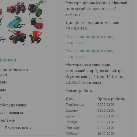
Регистрационный орган: Минский
городской исполнительный
комитет
Дата регистрации компании:
19.09.2016
Ссылка на свидетельство/
лицензию
Ссылка на свидетельство/
лицензию
техника
Местонахождение книги
к мотоблокам и
замечаний и предложений: тр-т
орам
Игуменский, д. 13, кв. 113, инд.
220067 - почтовый
торы
оры
Режим работы:
и
День
Время работы
Понедельник
09:00-21:00
 оборудование
Вторник
09:00-21:00
ьные машины
Среда
09:00-21:00
 тележки
Четверг
09:00-21:00
Показать все
Пятница
09:00-21:00
Суббота
10:00-20:00