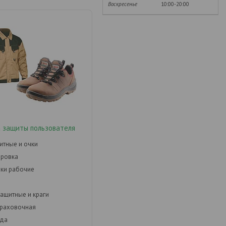
Воскресенье
10:00-20:00
 защиты пользователя
итные и очки
ировка
ки рабочие
защитные и краги
траховочная
да