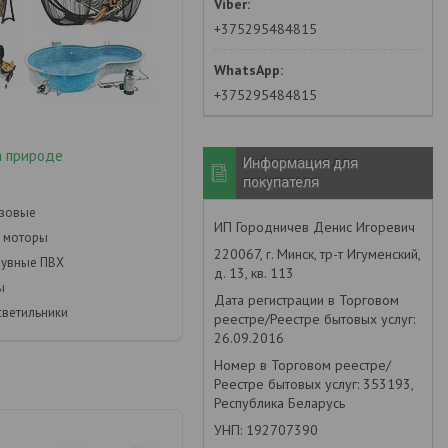
+375295484815
+375295484815
а природе
Информация для
покупателя
азовые
ИП Городничев Денис Игоревич
 моторы
220067, г. Минск, тр-т Игуменский,
дувные ПВХ
д. 13, кв. 113
ы
Дата регистрации в Торговом
светильники
реестре/Реестре бытовых услуг:
26.09.2016
Номер в Торговом реестре/
Реестре бытовых услуг: 353193,
Республика Беларусь
УНП: 192707390