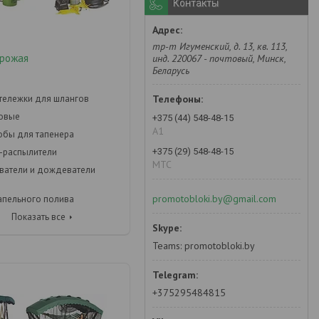
Контакты
тр-т Игуменский, д. 13, кв. 113,
урожая
инд. 220067 - почтовый, Минск,
Беларусь
 тележки для шлангов
довые
+375 (44) 548-48-15
А1
кобы для тапенера
+375 (29) 548-48-15
-распылители
MTC
ватели и дождеватели
promotobloki.by@gmail.com
апельного полива
Показать все
Teams: promotobloki.by
+375295484815