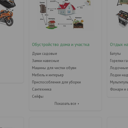
Обустройство дома и участка
Отдых н
Души садовые
Батуты
Замки навесные
Горелки г
Машины для чистки обуви
Лодочные
Мебель и интерьер
Лодки на
Приспособления для уборки
Мультитул
Сантехника
Фонари и 
Сейфы
Показать все