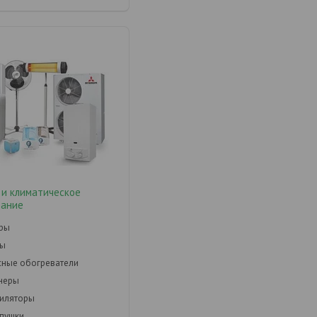
 и климатическое
вание
оры
ры
ные обогреватели
неры
тиляторы
пушки