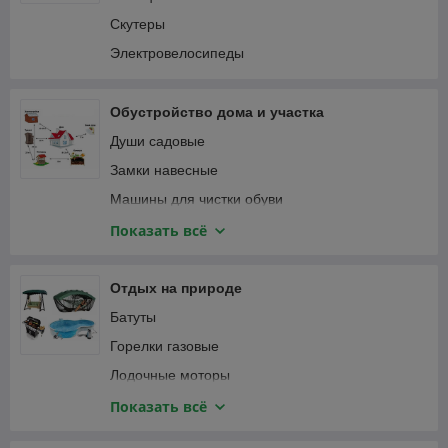
Пылесосы автомобильные
Соединители садовые
Скутеры
Специализированный автоинструмент
Тапенеры (степлеры) для подвязки растений
Электровелосипеды
Фонари автомобильные
Теплицы и парники
Шланги садовые
Обустройство дома и участка
Веревка, канаты
Души садовые
Замки навесные
Машины для чистки обуви
Мебель и интерьер
Показать всё
Приспособления для уборки
Сантехника
Отдых на природе
Сейфы
Батуты
Умывальники для дачи
Горелки газовые
Лодочные моторы
Лодки надувные ПВХ
Показать всё
Мультитулы