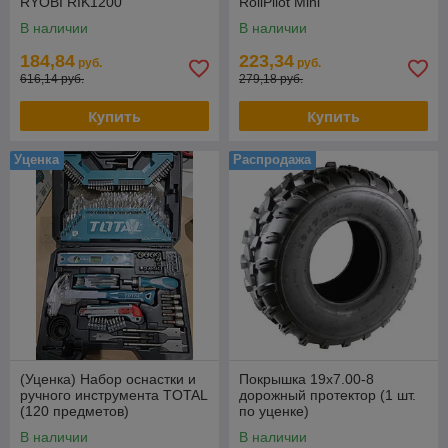
RYOBI RIK1200
RollPilot Mini
В наличии
В наличии
184,84
223,34
руб.
руб.
616,14 руб.
279,18 руб.
Купить
Купить
Уценка
Распродажа
(Уценка) Набор оснастки и
Покрышка 19х7.00-8
ручного инструмента TOTAL
дорожный протектор (1 шт.
(120 предметов)
по уценке)
THKTAC01120
В наличии
В наличии