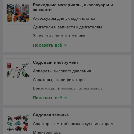
Фонари и светильники
Расходные материалы, аксессуары и
запчасти
Аксессуары для укладки плитки
Двигатели и запчасти к двигателям
Запчасти для мототехники
Зарядные устройства, аккумуляторы
Показать всё
Замки велосипедные
Крепежные изделия
Садовый инструмент
Лампочки и светильники
Аппараты высокого давления
Ленты
Аэраторы, скарификаторы
Масла и смазки
Бензокосы, триммеры, электрокосы
Принадлежности для садового инструмента
Бензопилы, цепные электропилы
Показать всё
Принадлежности для садовой техники
Воздуходувки, пылесосы садовые
Принадлежности для строительного
Газонокосилки
Садовая техника
инструмента
Дровоколы
Адаптеры к мотоблокам и культиваторам
Принадлежности для строительной техники и
Зернодробилки, измельчители кормов
оборудования
Минитракторы