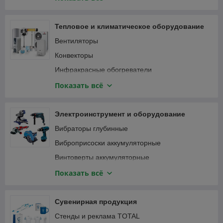
Специализированный инструмент
Вибротрамбовки
Столярно-слесарный инструмент
Генераторы и электростанции
Тепловое и климатическое оборудование
Затирочные машины
Вентиляторы
Компрессоры
Конвекторы
Мотобуры и мотодрели
Инфракрасные обогреватели
Мотопомпы
Кондиционеры
Показать всё
Опрессовщики
Тепловентиляторы
Пылесосы строительные
Тепловые пушки
Электроинструмент и оборудование
Сварочные аппараты
Терморегуляторы (термостаты)
Вибраторы глубинные
Станки
Масляные радиаторы
Виброприсоски аккумуляторные
Трубогибы, арматурогибы
Винтоверты аккумуляторные
Швонарезчики
Гаечные ключи и трещотки аккумуляторные
Показать всё
ATS-автоматика
Гайковерты
Гвоздезабивные пистолеты, степлеры
Сувенирная продукция
Дрели
Стенды и реклама TOTAL