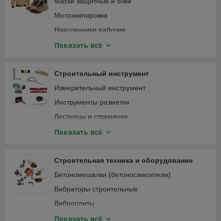
Маски защитные и очки
Мотоэкипировка
Наколенники рабочие
Наушники
Показать всё
Перчатки защитные и краги
Привязь страховочная
Строительный инструмент
Спецодежда
Измерительный инструмент
Инструменты разметки
Лестницы и стремянки
Зажимы
Показать всё
Малярный, штукатурно-отделочный инструмент
Монтажный инструмент
Строительная техника и оборудование
Мусоропровод
Бетономешалки (бетоносмесители)
Наборы ручного инструмента
Вибраторы строительные
Паяльники, оловоотсосы
Виброплиты
Пневматический инструмент
Виброрейки
Показать всё