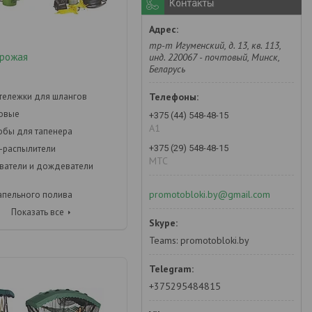
Контакты
тр-т Игуменский, д. 13, кв. 113,
урожая
инд. 220067 - почтовый, Минск,
Беларусь
 тележки для шлангов
довые
+375 (44) 548-48-15
А1
кобы для тапенера
+375 (29) 548-48-15
-распылители
MTC
ватели и дождеватели
promotobloki.by@gmail.com
апельного полива
Показать все
Teams: promotobloki.by
+375295484815