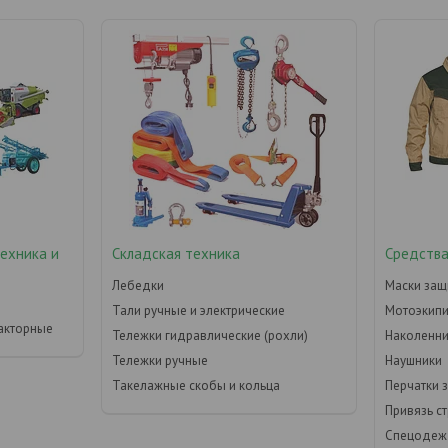
техника и
Складская техника
Средства
Лебедки
Маски защ
Тали ручные и электрические
Мотоэкип
акторные
Тележки гидравлические (рохли)
Наколенни
Тележки ручные
Наушники
Такелажные скобы и кольца
Перчатки 
Привязь с
Спецодеж