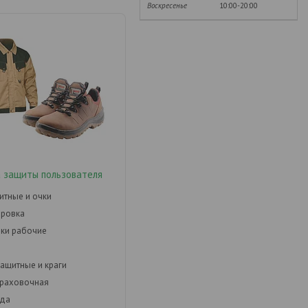
Воскресенье
10:00-20:00
 защиты пользователя
итные и очки
ировка
ки рабочие
защитные и краги
траховочная
да