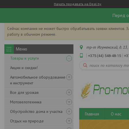
Начать продавать на Deal.by
Перед о
Сейчас компания не может быстро обрабатывать заявки клиентов. З
работу в обычном режиме.
тр-т Игуменский, д. 13, 
+375 (44) 548-48-15
+3
Товары и услуги
Акции и скидки!
Автомобильное оборудование
и инструмент
Все для урожая
Мотовелотехника
Обустройство дома и участка
Главная
О нас
Отдых на природе