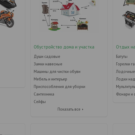
Обустройство дома и участка
Отдых н
Души садовые
Батуты
Замки навесные
Горелки г
Машины для чистки обуви
Лодочные
Мебель и интерьер
Лодки на
Приспособления для уборки
Мультитул
Сантехника
Фонари и 
Сейфы
Показать все