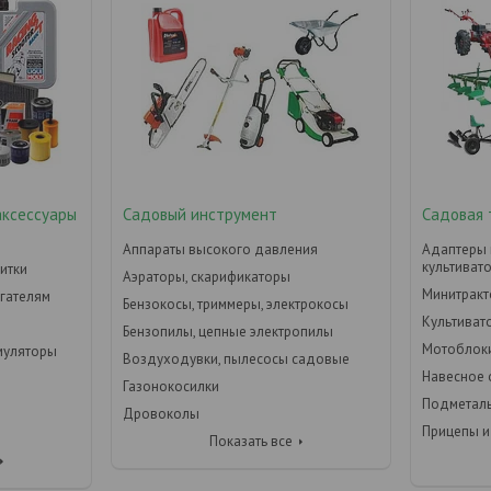
аксессуары
Садовый инструмент
Садовая 
Аппараты высокого давления
Адаптеры 
культиват
итки
Аэраторы, скарификаторы
Минитрак
игателям
Бензокосы, триммеры, электрокосы
Культиват
Бензопилы, цепные электропилы
Мотоблок
умуляторы
Воздуходувки, пылесосы садовые
Навесное
Газонокосилки
Подметал
Дровоколы
Прицепы и
Показать все