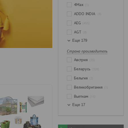
4Max
1
ADDO INDIA
8
AEG
455
AGT
8
Еще 179
Страна производитель
Австрия
20
Беларусь
328
Бельгия
2
Великобритания
1
Вьетнам
15
Еще 17