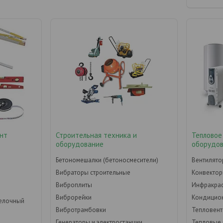
нт
Строительная техника и
Тепловое
оборудование
оборудо
Бетономешалки (бетоносмесители)
Вентилят
Вибраторы строительные
Конвекто
Виброплиты
Инфракрас
Виброрейки
Кондицио
делочный
Вибротрамбовки
Тепловен
Генераторы и электростанции
Тепловые 