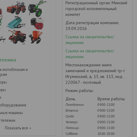
Регистрационный орган: Минский
городской исполнительный
комитет
Дата регистрации компании:
19.09.2016
Ссылка на свидетельство/
лицензию
Ссылка на свидетельство/
лицензию
техника
Местонахождение книги
к мотоблокам и
замечаний и предложений: тр-т
орам
Игуменский, д. 13, кв. 113, инд.
220067 - почтовый
торы
оры
Режим работы:
и
День
Время работы
Понедельник
09:00-21:00
 оборудование
Вторник
09:00-21:00
ьные машины
Среда
09:00-21:00
 тележки
Четверг
09:00-21:00
Показать все
Пятница
09:00-21:00
Суббота
10:00-20:00