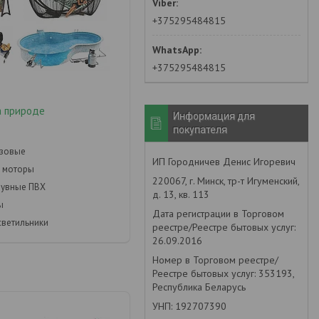
+375295484815
+375295484815
а природе
Информация для
покупателя
азовые
ИП Городничев Денис Игоревич
 моторы
220067, г. Минск, тр-т Игуменский,
дувные ПВХ
д. 13, кв. 113
ы
Дата регистрации в Торговом
светильники
реестре/Реестре бытовых услуг:
26.09.2016
Номер в Торговом реестре/
Реестре бытовых услуг: 353193,
Республика Беларусь
УНП: 192707390