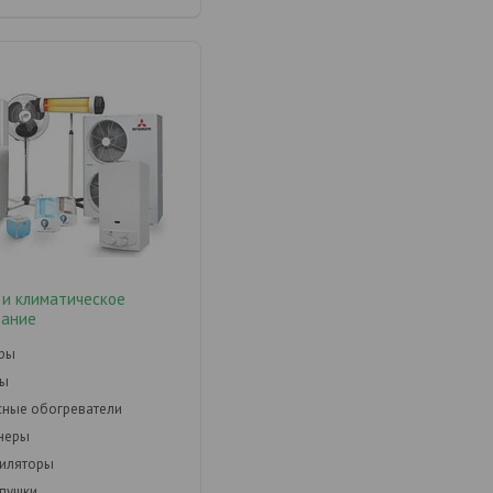
 и климатическое
вание
оры
ры
ные обогреватели
неры
тиляторы
пушки